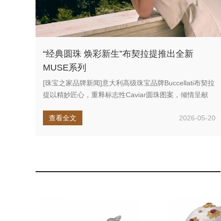
“经典圆珠 焕彩新生”布契拉提推出全新
MUSE系列
[珠宝之家品牌新闻]意大利高级珠宝品牌Buccellati布契拉
提以精妙匠心，重释标志性Caviar圆珠图案，倾情呈献
全...
查看全文
2026-05-20