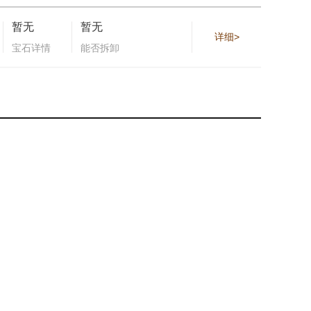
暂无
暂无
详细>
宝石详情
能否拆卸