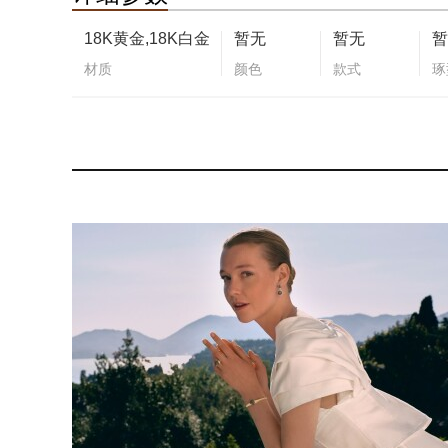
18K黄金,18K白金
暂无
暂无
暂
材质
颜色
款式
琢