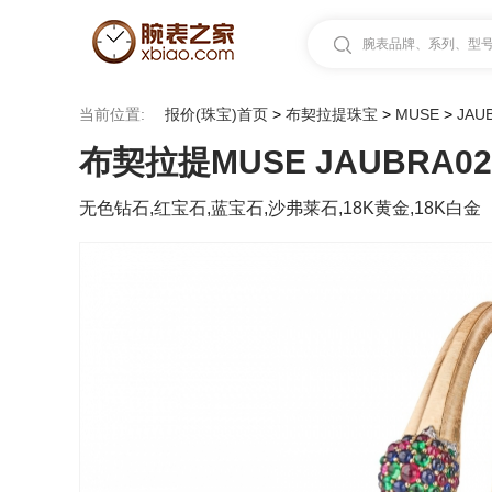
腕表品牌、系列、型号.
当前位置:
报价(珠宝)首页
>
布契拉提珠宝
>
MUSE
>
JAU
布契拉提MUSE JAUBRA02
无色钻石,红宝石,蓝宝石,沙弗莱石,18K黄金,18K白金