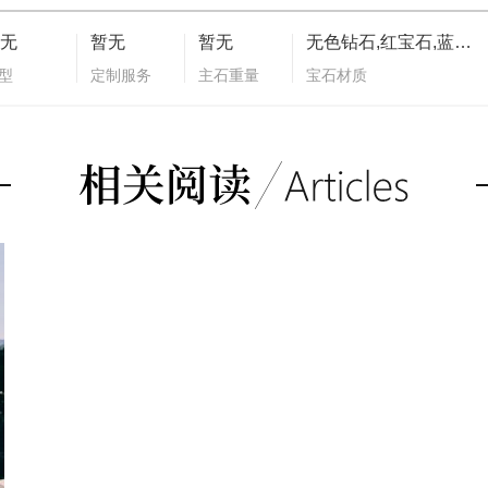
无
暂无
暂无
无色钻石,红宝石,蓝宝石,沙弗莱石
型
定制服务
主石重量
宝石材质