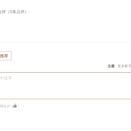
点评（
0
条点评）
推荐
注册
更多帐
0个汉字
多网友的
！