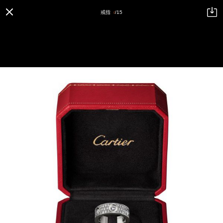
戒指
/15
4