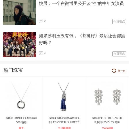
姚晨：一个在微博里公开谈“性”的中年女演员
2
今日视点
如果苏明玉没有钱，《都挺好》最后还会都挺
好吗？
4
今日视点
热门珠宝
换一组
卡地亚TRINITY系列B3045
卡地亚卡地亚动物与植物系
卡地亚PLUIE DE CARTIE
500 项链
列LES OISEAUX LIBÉRÉ
R系列N8515135 耳饰
S H3000007 项链
暂无
￥1680000
￥434000