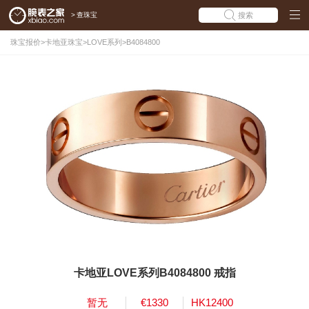
>
查珠宝
搜索
珠宝报价
>
卡地亚珠宝
>
LOVE系列
>
B4084800
卡地亚LOVE系列B4084800 戒指
暂无
€1330
HK12400