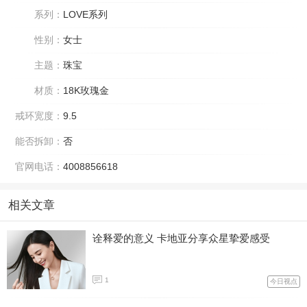
系列：
LOVE系列
性别：
女士
主题：
珠宝
材质：
18K玫瑰金
戒环宽度：
9.5
能否拆卸：
否
官网电话：
4008856618
相关文章
诠释爱的意义 卡地亚分享众星挚爱感受
1
今日视点