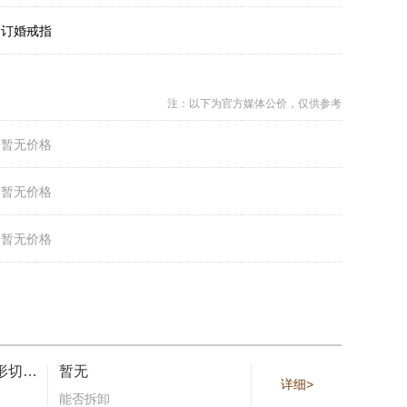
：
订婚戒指
注：以下为官方媒体公价，仅供参考
：
暂无价格
：
暂无价格
：
暂无价格
镶嵌一颗祖母绿形切割钻石，备有2.00至5.99克拉可选
暂无
详细>
能否拆卸