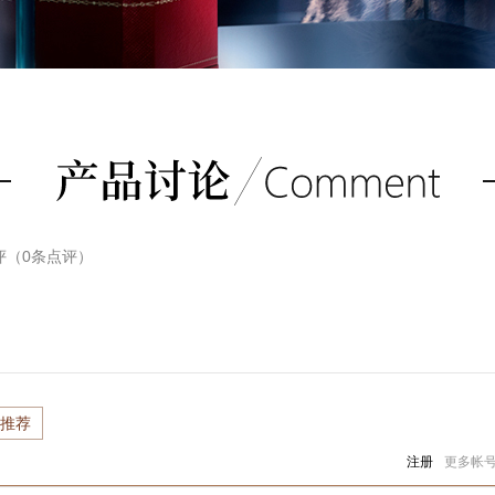
评（
0
条点评）
推荐
注册
更多帐