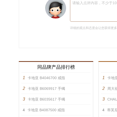
请输入点评内容，不少于1
详细的观点和态度会让您获得更
同品牌产品排行榜
1
1
卡地亚 B4046700 戒指
卡地亚
2
2
卡地亚 B6069917 手镯
周大福
3
3
卡地亚 B6035617 手镯
CHAU
4
卡地亚 B4087500 戒指
4
蒂芙尼