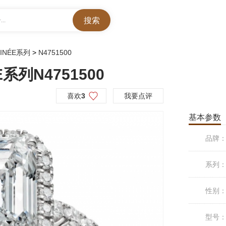
..
TINÉE系列
>
N4751500
E系列N4751500
喜欢
3
我要点评
基本参数
品牌
系列
性别
型号