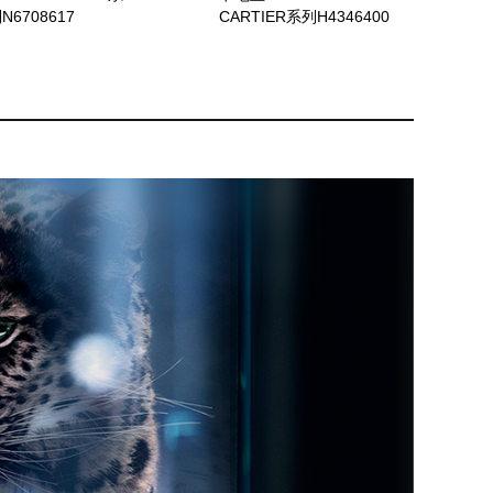
N6708617
CARTIER系列H4346400