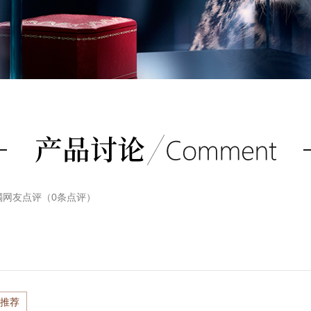
镯
网友点评（
0
条点评）
推荐