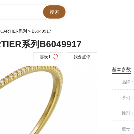
..
E CARTIER系列
>
B6049917
TIER系列B6049917
喜欢
1
我要点评
基本参数
品牌
系列
性别
型号