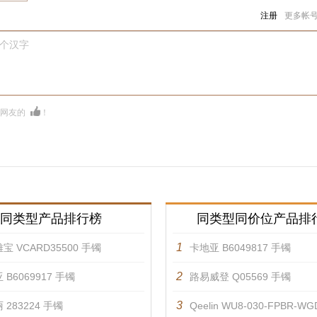
注册
更多帐
0个汉字
多网友的
！
同类型产品排行榜
同类型同价位产品排
1
宝 VCARD35500 手镯
卡地亚 B6049817 手镯
2
 B6069917 手镯
路易威登 Q05569 手镯
3
 283224 手镯
Qeelin WU8-030-FPBR-WGDR