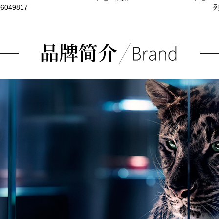
6049817
列