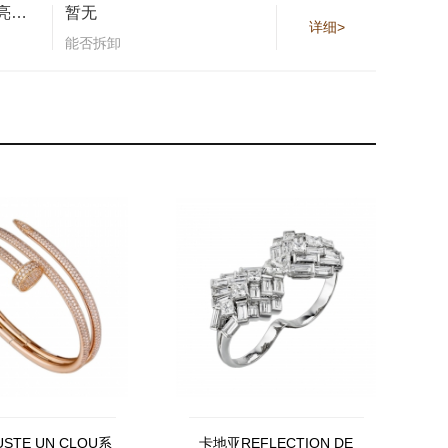
镶嵌48颗圆形明亮式切割钻石，总重0.60克拉。
暂无
详细>
能否拆卸
STE UN CLOU系
卡地亚REFLECTION DE