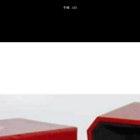
手镯
/20
3