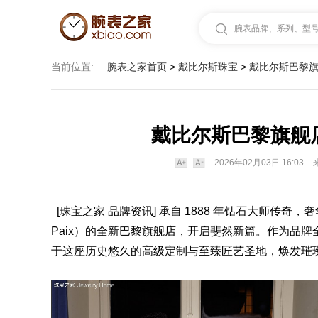
腕表品牌、系列、型号.
当前位置:
腕表之家首页
>
戴比尔斯珠宝
>
戴比尔斯巴黎旗
戴比尔斯巴黎旗舰
2026年02月03日 16:03
[珠宝之家 品牌资讯] 承自 1888 年钻石大师传奇，奢华
Paix）的全新巴黎旗舰店，开启斐然新篇。作为品
于这座历史悠久的高级定制与至臻匠艺圣地，焕发璀