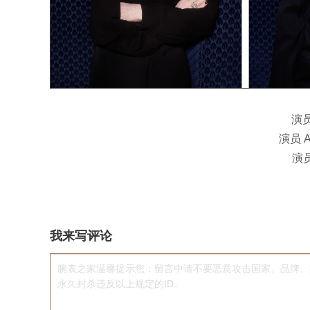
演员 
演员 Ad
演员 
我来写评论
腕表之家温馨提示您：留言中请不要恶意攻击国家、品牌、
永久封杀违反以上规定的ID。