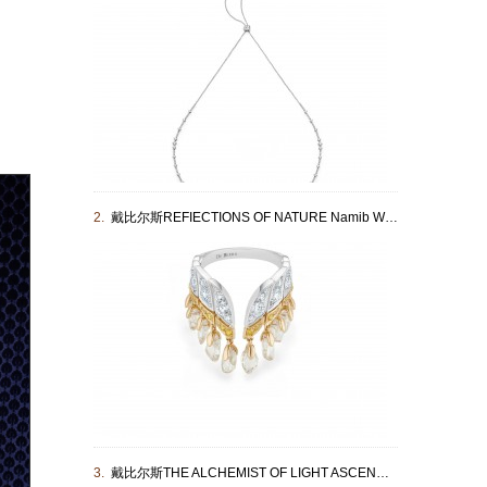
2.
戴比尔斯REFIECTIONS OF NATURE Namib Wonder R103150
3.
戴比尔斯THE ALCHEMIST OF LIGHT ASCENDING SHADOWS N103464