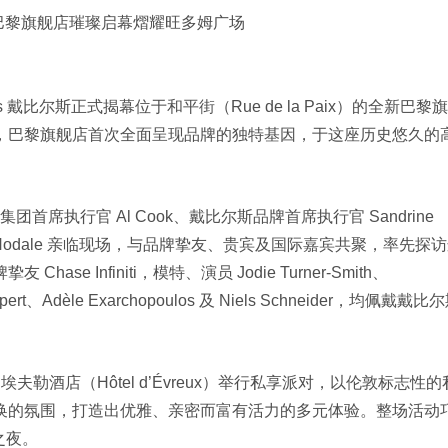
比尔斯巴黎旗舰店璀璨启幕熠耀旺多姆广场
s 戴比尔斯正式揭幕位于和平街（Rue de la Paix）的全新巴黎
，巴黎旗舰店首次全面呈现品牌的独特基因，于这座历史悠久的
执行官 Al Cook、戴比尔斯品牌首席执行官 Sandrine
elle Nodale 亲临现场，与品牌挚友、贵宾及国际嘉宾共聚，率先探
 Infiniti，模特、演员 Jodie Turner-Smith、
uppert、Adèle Exarchopoulos 及 Niels Schneider，均佩戴戴比
埃夫勒酒店（Hôtel d’Évreux）举行私享派对，以伦敦标志性
换的氛围，打造出优雅、亲密而富有活力的多元体验。整场活动
之夜。