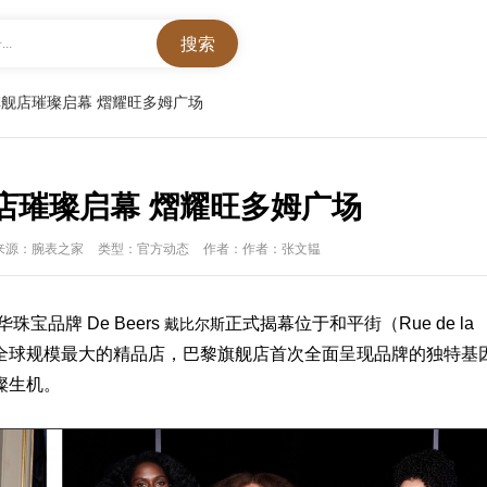
..
舰店璀璨启幕 熠耀旺多姆广场
店璀璨启幕 熠耀旺多姆广场
来源：腕表之家
类型：官方动态
作者：作者：张文韫
珠宝品牌 De Beers
正式揭幕位于和平街（Rue de la
戴比尔斯
牌全球规模最大的精品店，巴黎旗舰店首次全面呈现品牌的独特基
璨生机。