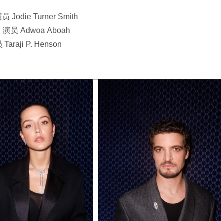
Jodie Turner Smith
演员 Adwoa Aboah
Taraji P. Henson