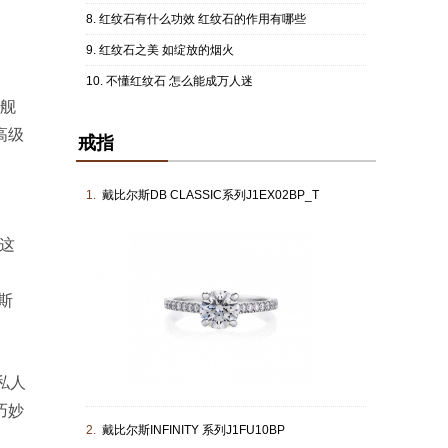
红纹石有什么功效 红纹石的作用有哪些
红纹石之美 如绽放的烟火
不懂红纹石 怎么能成万人迷
旗舰
高级
戒指
1.
戴比尔斯DB CLASSIC系列J1EX02BP_T
访这
尔斯
的私人
巧妙
2.
戴比尔斯INFINITY 系列J1FU10BP