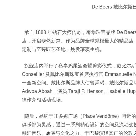
De Beers 戴
承自 1888 年钻石大师传奇，奢华珠宝品牌 De Beer
店，开启斐然新篇。作为品牌全球规模最大的精品店
定制与至臻匠艺圣地，焕发璀璨生机。
旗舰店内举行了私享鸡尾酒会暨剪彩仪式，戴比尔斯集团首席
Conseiller 及戴比尔斯珠宝首席执行官 Emmanu
一全新空间。戴比尔斯品牌大使曾舜晞，戴比尔斯品牌挚友 Chase
Adwoa Aboah，演员 Taraji P. Henson、Isabelle H
臻作亮相活动现场。
随后，品牌于旺多姆广场（Place Vendôme）附近的
俱乐部为灵感，通过一系列精心设计的空间及流动变
融汇音乐、
演与文化之力，于巴黎演绎真正的伦敦
表