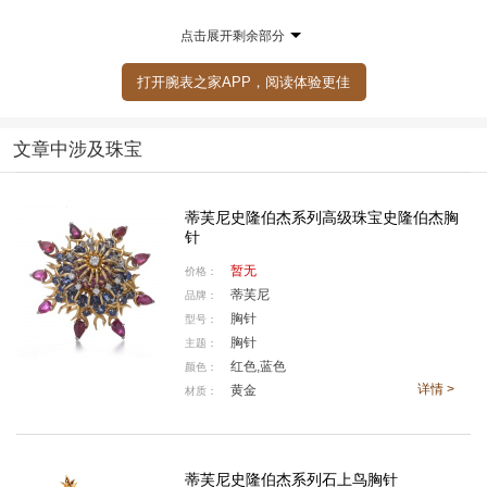
之一。
点击展开剩余部分
打开腕表之家APP，阅读体验更佳
文章中涉及珠宝
蒂芙尼史隆伯杰系列高级珠宝史隆伯杰胸
针
暂无
价格：
蒂芙尼
品牌：
胸针
型号：
创作于1960年的树篱与花列项链
胸针
主题：
红色,蓝色
颜色：
详情 >
黄金
材质：
蒂芙尼史隆伯杰系列石上鸟胸针