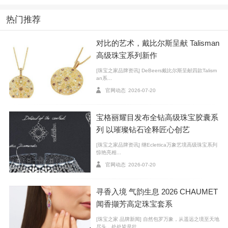
热门推荐
对比的艺术，戴比尔斯呈献 Talisman
高级珠宝系列新作
花簇胸针
[珠宝之家品牌资讯] DeBeers戴比尔斯呈献四款Talism
设计师：让・史隆伯杰 为蒂芙尼专属创作
an系...
材质：黄金、铂金、钻石、彩钻、祖母绿
官网动态
2026-07-20
创作年代：1962-1964 年
宝格丽耀目发布全钻高级珠宝胶囊系
馆藏：蒂芙尼古董珍藏馆
列 以璀璨钻石诠释匠心创艺
[珠宝之家品牌资讯] 继Eclettica万象艺境高级珠宝系列
史隆伯杰曾在1963年的一次采访中说道：“我希望我的
惊艳亮相...
珠宝兼具佩戴性与实用性，能契合你的生活方式。”这一
官网动态
2026-07-20
设计理念，在这两件胸针作品中得到了充分展现。作品
寻香入境 气韵生息 2026 CHAUMET
中的叶片采用可旋转活动结构，部分可旋转180度露出温
闻香撷芳高定珠宝套系
暖的黄金背面。无论是日间的温和优雅，还是夜晚的华
[珠宝之家 品牌新闻] 自然包罗万象，从遥远之境至天地
丽闪耀，都能令佩戴者在不同场合之间自由转换。
尽头，处处皆是壮...