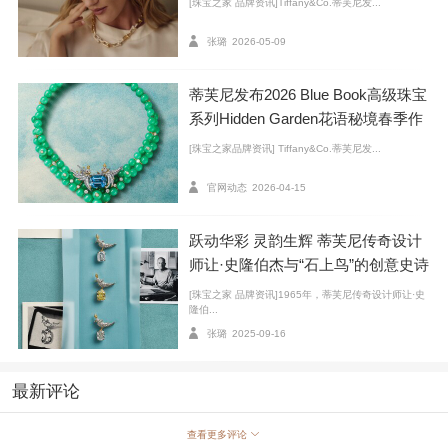
[珠宝之家 品牌资讯]Tiffany&Co.蒂芙尼发...
张璐
2026-05-09
蒂芙尼发布2026 Blue Book高级珠宝
系列Hidden Garden花语秘境春季作
品
[珠宝之家品牌资讯] Tiffany&Co.蒂芙尼发...
官网动态
2026-04-15
跃动华彩 灵韵生辉 蒂芙尼传奇设计
创作于1962-1964年的花簇胸针
师让·史隆伯杰与“石上鸟”的创意史诗
[珠宝之家 品牌资讯]1965年，蒂芙尼传奇设计师让·史
隆伯...
张璐
2025-09-16
最新评论
查看更多评论