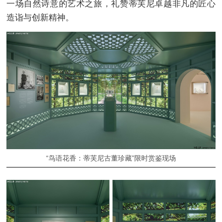
一场自然诗意的艺术之旅，礼赞蒂芙尼卓越非凡的匠心
造诣与创新精神。
“鸟语花香：蒂芙尼古董珍藏”限时赏鉴现场