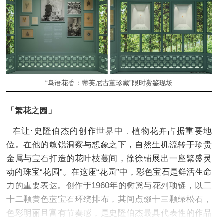
“鸟语花香：蒂芙尼古董珍藏”限时赏鉴现场
「繁花之园」
在让·史隆伯杰的创作世界中，植物花卉占据重要地
位。在他的敏锐洞察与想象之下，自然生机流转于珍贵
金属与宝石打造的花叶枝蔓间，徐徐铺展出一座繁盛灵
动的珠宝“花园”。在这座“花园”中，彩色宝石是鲜活生命
力的重要表达。创作于1960年的树篱与花列项链，以二
十二颗黄色蓝宝石环绕排布，其间点缀十三颗绿松石，
色彩明丽且富有节奏感，是史隆伯杰最具代表性的作品