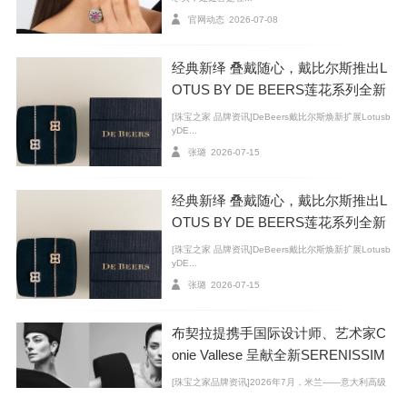
官网动态
2026-07-08
经典新绎 叠戴随心，戴比尔斯推出L
OTUS BY DE BEERS莲花系列全新
臻作
[珠宝之家 品牌资讯]DeBeers戴比尔斯焕新扩展Lotusb
yDE...
张璐
2026-07-15
经典新绎 叠戴随心，戴比尔斯推出L
OTUS BY DE BEERS莲花系列全新
臻作
创作于1956年的果实与叶片胸针和创作于1950年的胸针
[珠宝之家 品牌资讯]DeBeers戴比尔斯焕新扩展Lotusb
yDE...
张璐
2026-07-15
布契拉提携手国际设计师、艺术家C
onie Vallese 呈献全新SERENISSIM
A高级珠宝系列广告大片
[珠宝之家品牌资讯]2026年7月，米兰——意大利高级
珠宝品牌Bucc...