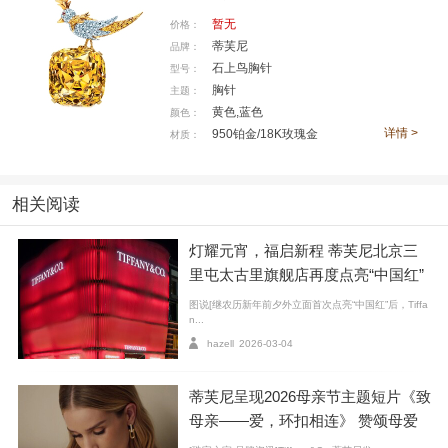
暂无
价格：
蒂芙尼
品牌：
石上鸟胸针
型号：
胸针
主题：
黄色,蓝色
颜色：
详情 >
950铂金/18K玫瑰金
材质：
树篱与花列项链
设计师：让・史隆伯杰 为蒂芙尼专属创作
相关阅读
材质：黄金、铂金、钻石、黄色蓝宝石、绿松石
灯耀元宵，福启新程 蒂芙尼北京三
创作年代：1960 年
里屯太古里旗舰店再度点亮“中国红”
馆藏：蒂芙尼古董珍藏馆
图说[继农历新年前夕外立面首次点亮“中国红”后，Tiffa
n...
另一件创作于1962-1964年的花簇胸针，以六颗黄钻映
hazell
2026-03-04
衬中央的心形祖母绿，同样呈现出春日花园般的蓬勃活
力。这枚胸针曾登上1964年蒂芙尼Blue Book 与《纽约
蒂芙尼呈现2026母亲节主题短片《致
母亲——爱，环扣相连》 赞颂母爱
时报》广告，成为品牌历史的重要见证。
力量