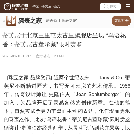
>
珠宝
>
蒂芙尼
>
正文
搜索
腕表之家
爱表就上腕表之家
立即打开
蒂芙尼于北京三里屯太古里旗舰店呈现 “鸟语花
香：蒂芙尼古董珍藏”限时赏鉴
2026-03-18 10:14
官方动态
hazell
[珠宝之家 品牌资讯] 近两个世纪以来，Tiffany & Co. 蒂
芙尼不断精进匠艺，书写无可比拟的艺术传承。1956
年，传奇设计师让·史隆伯杰（Jean Schlumberger）的
加入，为品牌开启了灵感盎然的创作新章。在他的笔
下，自然被赋予更为丰盈而生动的表达，化作瑰丽隽永
的珠宝杰作。此次“鸟语花香：蒂芙尼古董珍藏”限时赏鉴
循迹让·史隆伯杰经典创作，从灵动飞鸟到花卉果实，以