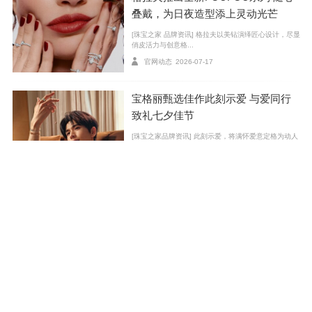
明的珍贵质感。Muse系列融汇精湛技艺与艺术巧思，缔
叠戴，为日夜造型添上灵动光芒
造出兼具雕塑美感与日常佩戴性的珠宝佳作。
[珠宝之家 品牌资讯] 格拉夫以美钻演绎匠心设计，尽显
俏皮活力与创意格...
官网动态
2026-07-17
宝格丽甄选佳作此刻示爱 与爱同行
致礼七夕佳节
[珠宝之家品牌资讯] 此刻示爱，将满怀爱意定格为动人
瞬间，让爱化作推动...
官网动态
2026-07-27
獒龙之争 谁与争锋 用珠宝打场乒乓
球
作为中国当之无愧的“梦之队”中国国家乒乓球队一直都
没有让我们失望。虽然...
2016-08-23
布契拉提携手国际设计师、艺术家C