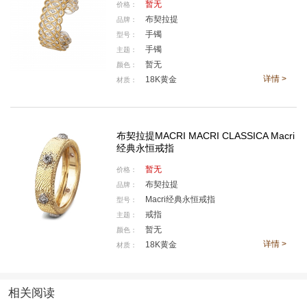
暂无
价格：
布契拉提
品牌：
Macri Capri与Macri Positano系列以意大利两座迷人
手镯
型号：
手镯
主题：
岛屿为灵感，延续Macri系列标志性的雕刻工艺，两款戒
暂无
颜色：
指均采用微拱造型。Macri Capri系列以贵金属镶边点缀
详情 >
18K黄金
材质：
彩色宝石，令人联想到卡普里岛的海天一色与繁花点
点；Macri Positano系列则无镶边，呈现波西塔诺夜空中
云朵般的简洁美感。两款作品以不同方式诠释海岸风
布契拉提MACRI MACRI CLASSICA Macri
情，自推出以来便成为藏家的倾心之选。
经典永恒戒指
暂无
价格：
布契拉提
品牌：
Macri经典永恒戒指
型号：
戒指
主题：
暂无
颜色：
详情 >
18K黄金
材质：
相关阅读