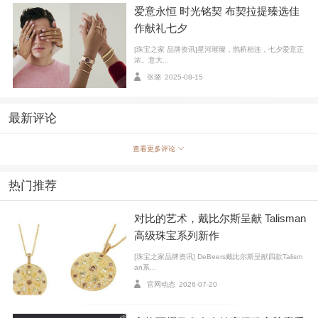
灵感源自于古罗马时期的马赛克艺术，Étoilée系列孕
爱意永恒 时光铭契 布契拉提臻选佳
育自品牌第三代传承人Andrea Buccellati先生敏锐的创作
作献礼七夕
视野。该系列通过扭绞工艺，将黄K金或白K金细线编织
[珠宝之家 品牌资讯]星河璀璨，鹊桥相连，七夕爱意正
成交错的菱形结构，其间点缀镶钻百合图案。这一工艺
浓。意大...
张璐
2025-08-15
赋予珠宝珍贵织物的褶皱纹路和柔软触感。Étoilée系列
以优雅美学，成为品牌经典系列中别具一格的存在。
最新评论
查看更多评论
热门推荐
对比的艺术，戴比尔斯呈献 Talisman
高级珠宝系列新作
[珠宝之家品牌资讯] DeBeers戴比尔斯呈献四款Talism
an系...
官网动态
2026-07-20