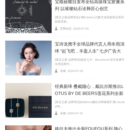
宝格丽耀目发布全钻高级珠宝胶囊系
列 以璀璨钻石诠释匠心创艺
[珠宝之家品牌资讯] 继Eclettica万象艺境高级珠宝系列
惊艳亮相...
官网动态
2026-07-20
宝诗龙携手全球品牌代言人周冬雨演
绎 “起飞吧，丰盈人生” 七夕广告大
片
[珠宝之家 品牌资讯]值此七夕，Boucheron宝诗龙携手
全球品牌代...
张璐
2026-07-29
Buccellati布契拉提Muse系列
经典新绎 叠戴随心，戴比尔斯推出L
OTUS BY DE BEERS莲花系列全新
源自Caviar圆珠图案的经典基因，Muse系列将其融入
臻作
[珠宝之家 品牌资讯]DeBeers戴比尔斯焕新扩展Lotusb
yDE...
当代语境，焕发全新生命力。红宝石、蓝宝石与沙弗莱
张璐
2026-07-15
石交错铺陈，呈现层次丰富的斑斓画卷。悉心甄选的宝
石，以精准工艺逐一镶嵌，生动呈现出鱼子酱般颗粒分
格拉夫推出全新FOUFOU系列 随心