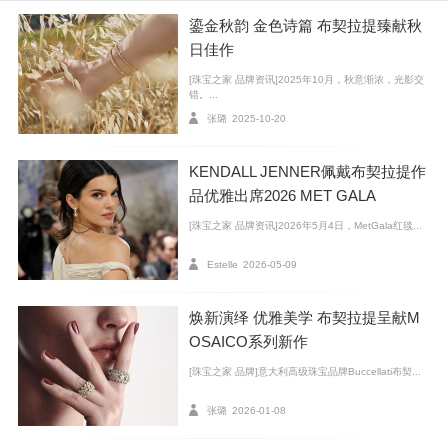
鎏金秋韵 金色诗篇 布契拉提臻献秋
日佳作
[珠宝之家 品牌资讯]2025年10月，秋意渐浓，光影交
错。...
张璐
2025-10-20
KENDALL JENNER佩戴布契拉提作
品优雅出席2026 MET GALA
[珠宝之家 品牌资讯]2026年5月4日，MetGala红毯...
Estelle
2026-05-09
焕新演绎 优雅美学 布契拉提呈献M
OSAICO系列新作
[珠宝之家 品牌]意大利高级珠宝品牌Buccellati布契...
Buccellati布契拉提Étoilée系列
张璐
2026-01-08