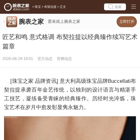
>
珠宝
>
布契拉提
>
正文
搜索
腕表之家
爱表就上腕表之家
立即打开
匠艺和鸣 意式格调 布契拉提以经典臻作续写艺术
篇章
2026-06-29 19:01
官方动态
官网动态
[珠宝之家 品牌资讯] 意大利高级珠宝品牌Buccellati布
契拉提承袭百年金艺传统，以独到的设计语言与精湛手
工技艺，凝练备受青睐的经典臻作。历经时光淬炼，珠
宝艺术在岁月中愈发彰显隽永魅力。