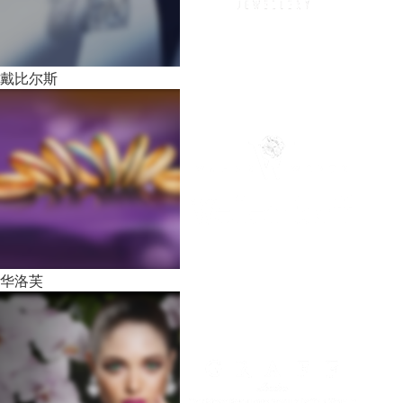
戴比尔斯
华洛芙