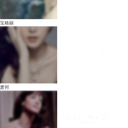
宝格丽
萧邦