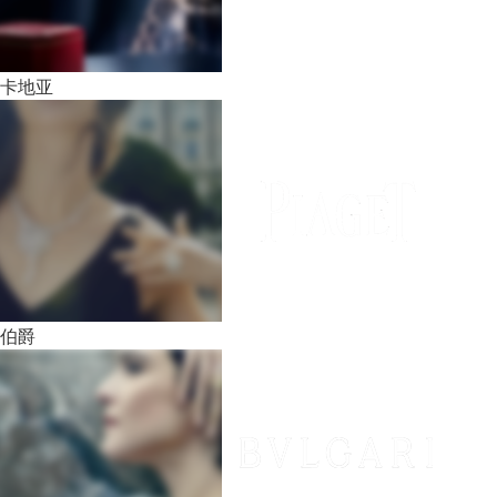
卡地亚
伯爵