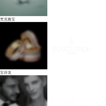
梵克雅宝
宝诗龙