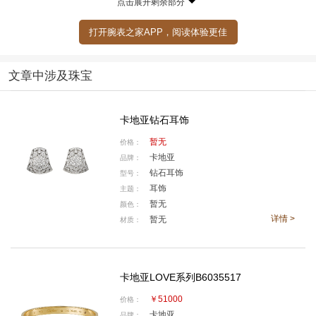
点击展开剩余部分
打开腕表之家APP，阅读体验更佳
文章中涉及珠宝
卡地亚钻石耳饰
暂无
价格：
卡地亚
品牌：
钻石耳饰
型号：
耳饰
主题：
暂无
颜色：
详情 >
暂无
材质：
卡地亚LOVE系列B6035517
￥51000
价格：
卡地亚
品牌：