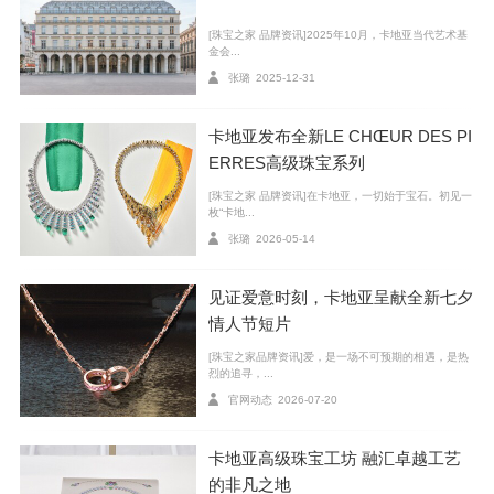
[珠宝之家 品牌资讯]2025年10月，卡地亚当代艺术基
金会...
张璐
2025-12-31
卡地亚发布全新LE CHŒUR DES PI
ERRES高级珠宝系列
[珠宝之家 品牌资讯]在卡地亚，一切始于宝石。初见一
枚“卡地...
张璐
2026-05-14
见证爱意时刻，卡地亚呈献全新七夕
情人节短片
[珠宝之家品牌资讯]爱，是一场不可预期的相遇，是热
烈的追寻，...
官网动态
2026-07-20
卡地亚高级珠宝工坊 融汇卓越工艺
的非凡之地