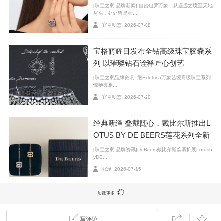
[珠宝之家 品牌新闻] 自然包罗万象，从遥远之境至天地
尽头，处处皆是壮...
官网动态
2026-07-08
宝格丽耀目发布全钻高级珠宝胶囊系
冬日搭配黑色大衣，也是Really时髦~
列 以璀璨钻石诠释匠心创艺
[珠宝之家品牌资讯] 继Eclettica万象艺境高级珠宝系列
惊艳亮相...
官网动态
2026-07-20
经典新绎 叠戴随心，戴比尔斯推出L
OTUS BY DE BEERS莲花系列全新
臻作
[珠宝之家 品牌资讯]DeBeers戴比尔斯焕新扩展Lotusb
yDE...
张璐
2026-07-15
加载更多
写评论