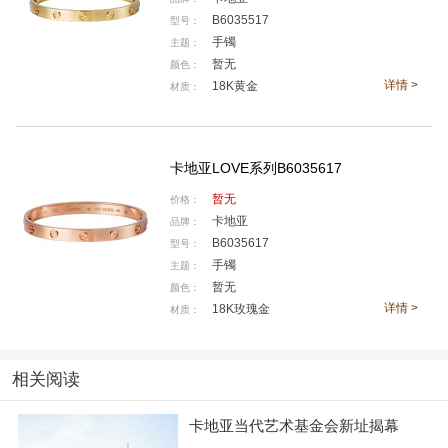
B6035517
型号：
手镯
主题：
暂无
颜色：
拍照卖萌时是它
详情 >
18K黄金
材质：
卡地亚LOVE系列B6035617
暂无
价格：
卡地亚
品牌：
B6035617
型号：
手镯
主题：
暂无
颜色：
详情 >
18K玫瑰金
材质：
相关阅读
卡地亚当代艺术基金会新址揭幕