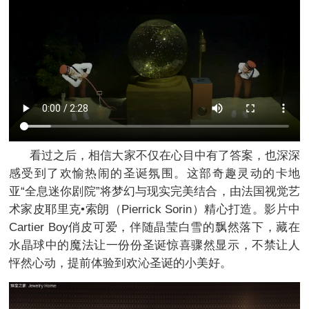
看过之后，相信大家不仅在心目中有了答案，也深深
感受到了欢愉热闹的圣诞氛围。这部奇趣灵动的卡地
亚“全息迷你剧院”将梦幻与现实完美结合，由法国视觉艺
术家皮耶里克•索朗（Pierrick Sorin）精心打造。影片中
Cartier Boy俏皮可爱，伴随晶莹白雪的飘然落下，藏在
水晶球中的魔法让一份份圣诞惊喜骤然显示，不禁让人
怦然心动，提前体验到欢沁圣诞的小美好。