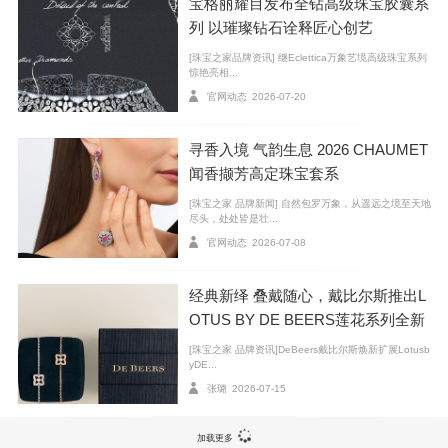
宝格丽耀目发布全钻高级珠宝胶囊系
列 以璀璨钻石诠释匠心创艺
[珠宝之家品牌资讯] 继Eclettica万象艺境高级珠宝系列
惊艳亮相...
官网动态
2026-07-20
寻香入境 气韵生息 2026 CHAUMET
闻香撷芳高定珠宝套系
[珠宝之家 品牌新闻] 自然包罗万象，从遥远之境至天地
设计师Aldo Cipullo
尽头，处处皆是壮...
官网动态
2026-07-08
相信大家对卡地亚的Love系列手镯都有所耳闻。这
经典新绎 叠戴随心，戴比尔斯推出L
是纽约鬼才设计师Aldo Cipullo为卡地亚创作的第一件珠
OTUS BY DE BEERS莲花系列全新
宝作品。有人称之为“现代爱情手铐”，因为佩戴时需要用
臻作
[珠宝之家 品牌资讯]DeBeers戴比尔斯焕新扩展Lotusb
螺丝刀固定。
yDE...
张璐
2026-07-15
加载更多