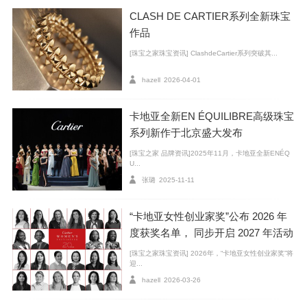
CLASH DE CARTIER系列全新珠宝
作品
[珠宝之家珠宝资讯] ClashdeCartier系列突破其...
hazell
2026-04-01
礼物作为圣诞节最为重要的一部分，既花心思又考眼
力。但要问起来送什么才不会错，那么一件能够真正相
卡地亚全新EN ÉQUILIBRE高级珠宝
伴一生的珠宝绝对是不二之选。
系列新作于北京盛大发布
[珠宝之家 品牌资讯]2025年11月，卡地亚全新ENÉQ
U...
张璐
2025-11-11
“卡地亚女性创业家奖”公布 2026 年
度获奖名单， 同步开启 2027 年活动
招募
[珠宝之家珠宝资讯] 2026年，“卡地亚女性创业家奖”将
迎...
hazell
2026-03-26