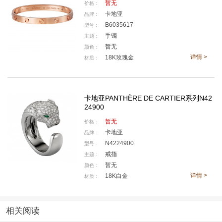
暂无
Amulette de Cartier系列项链超小号款
价格：
卡地亚
品牌：
卡地亚猎豹系列戒指
B6035617
型号：
Clé de Cartier系列40毫米表款
手镯
主题：
Clé de Cartier系列31毫米表款
暂无
颜色：
Panthère de Cartier系列小号表款
详情 >
18K玫瑰金
材质：
Drive de Cartier系列月相腕表
————————————
卡地亚PANTHÈRE DE CARTIER系列N42
24900
让珠宝点亮圣诞的璀璨星光
暂无
价格：
卡地亚
品牌：
N4224900
型号：
戒指
主题：
暂无
颜色：
详情 >
18K白金
材质：
相关阅读