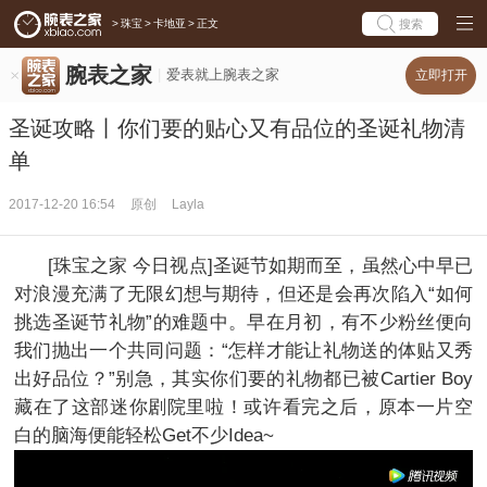
>
珠宝
>
卡地亚
>
正文
搜索
腕表之家
爱表就上腕表之家
立即打开
圣诞攻略丨你们要的贴心又有品位的圣诞礼物清
单
2017-12-20 16:54
原创
Layla
[珠宝之家 今日视点]圣诞节如期而至，虽然心中早已
对浪漫充满了无限幻想与期待，但还是会再次陷入“如何
挑选圣诞节礼物”的难题中。早在月初，有不少粉丝便向
我们抛出一个共同问题：“怎样才能让礼物送的体贴又秀
出好品位？”别急，其实你们要的礼物都已被Cartier Boy
藏在了这部迷你剧院里啦！或许看完之后，原本一片空
白的脑海便能轻松Get不少Idea~