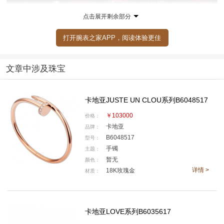
点击展开剩余部分
打开腕表之家APP，阅读体验更佳
文章中涉及珠宝
卡地亚JUSTE UN CLOU系列B6048517
今天我们紧跟Cartier Boy的脚步，为大家精选8份圣
￥103000
价格：
诞好礼，不管是犒劳自己还是取悦对方，你都可以从中
卡地亚
品牌：
任意挑选，相信这样一份礼物一定会让今年的圣诞节变
B6048517
型号：
手镯
主题：
得更具意义。
暂无
颜色：
详情 >
18K玫瑰金
材质：
你的礼物清单
——————————
卡地亚LOVE系列手镯
卡地亚LOVE系列B6035617
卡地亚Juste un Clou系列手镯