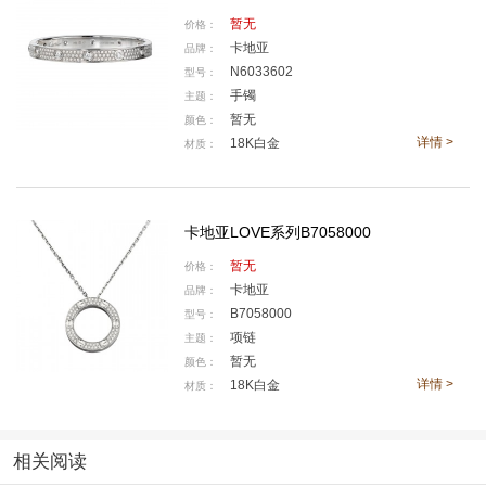
暂无
价格：
卡地亚
品牌：
知名演员窦骁先生亮相卡地亚北京国贸精品店
N6033602
型号：
佩戴Panthère de Cartier卡地亚猎豹系列胸针和Santos de Cartier计
手镯
主题：
时码表和Santos de Cartier计时码表
暂无
颜色：
详情 >
18K白金
材质：
卡地亚LOVE系列B7058000
暂无
价格：
卡地亚
品牌：
B7058000
型号：
项链
主题：
暂无
颜色：
详情 >
18K白金
材质：
相关阅读
演员卢靖姗小姐亮相卡地亚北京国贸精品店