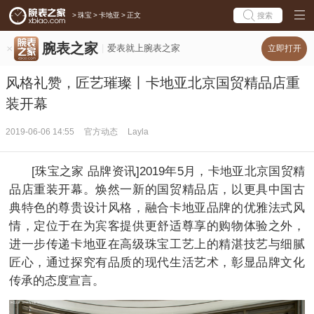
>
珠宝
>
卡地亚
>
正文
搜索
腕表之家
爱表就上腕表之家
立即打开
风格礼赞，匠艺璀璨丨卡地亚北京国贸精品店重
装开幕
2019-06-06 14:55
官方动态
Layla
[珠宝之家 品牌资讯]2019年5月，卡地亚北京国贸精
品店重装开幕。焕然一新的国贸精品店，以更具中国古
典特色的尊贵设计风格，融合卡地亚品牌的优雅法式风
情，定位于在为宾客提供更舒适尊享的购物体验之外，
进一步传递卡地亚在高级珠宝工艺上的精湛技艺与细腻
匠心，通过探究有品质的现代生活艺术，彰显品牌文化
传承的态度宣言。