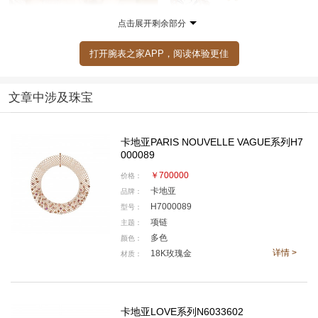
点击展开剩余部分
打开腕表之家APP，阅读体验更佳
全球知名华语女歌手莫文蔚小姐亮相卡地亚北京国贸精品店
文章中涉及珠宝
佩戴卡地亚Paris Nouvelle Vague系列项链及戒指，卡地亚Baignoire
Allongée腕表
卡地亚PARIS NOUVELLE VAGUE系列H7
000089
￥700000
价格：
卡地亚
品牌：
H7000089
型号：
项链
主题：
多色
颜色：
详情 >
18K玫瑰金
材质：
卡地亚LOVE系列N6033602