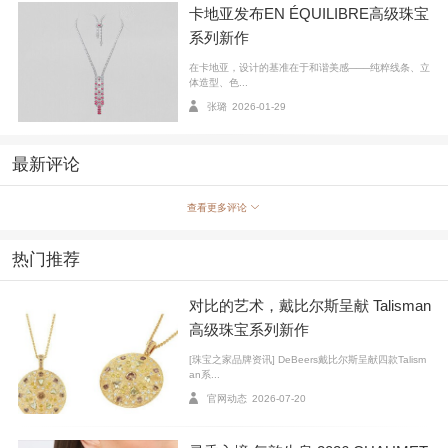
卡地亚发布EN ÉQUILIBRE高级珠宝
系列新作
在卡地亚，设计的基准在于和谐美感───纯粹线条、立
卡地亚北京国贸精品店
体造型、色...
张璐
2026-01-29
卡地亚北京国贸精品店内色调采用象征祥瑞的金色和
黄色，深浅不一相互交织，打造明快愉悦的购物空间。
最新评论
黑白交错的吊灯营造摩登的层次感，简明通透的玻璃柱
陈列着卡地亚的高级珠宝作品，简约风家具上包裹了优
查看更多评论
质的皮革和丝绸……每一处店内细节，都展现了北京国
热门推荐
贸精品店在法式美学和中式典雅间的平衡与融合。位于
店铺一层左右两侧的立体浮雕遥相呼应：象征着品牌DN
对比的艺术，戴比尔斯呈献 Talisman
A的猎豹，分别攀爬在长城之上和落叶松树之间，寓意卡
高级珠宝系列新作
地亚与中国源远流长的情缘，和对中国文化的解读及致
[珠宝之家品牌资讯] DeBeers戴比尔斯呈献四款Talism
敬。
an系...
官网动态
2026-07-20
重装开幕的卡地亚北京国贸精品店纵贯国贸两层空
间，一层的陈列区域被巧妙地划分为高级珠宝作品区、