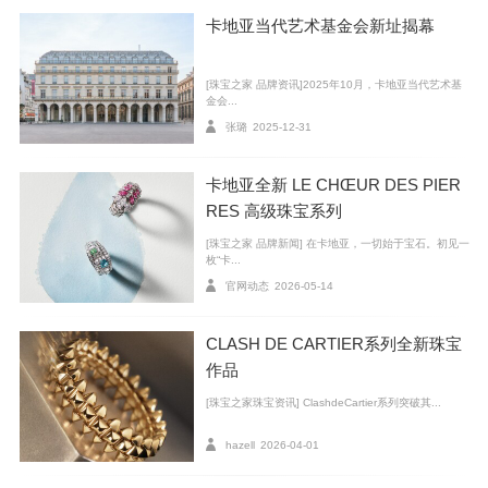
佩戴卡地亚LOVE系列项链、耳环、戒指及手镯
卡地亚当代艺术基金会新址揭幕
开幕当日，卡地亚全球首席执行官思礼乐（Cyrille Vi
[珠宝之家 品牌资讯]2025年10月，卡地亚当代艺术基
金会...
gneron）先生、卡地亚全球商务总监李汉龙（Renaud Lit
张璐
2025-12-31
ré）先生与卡地亚中国区首席执行官艾敬尧（Guillaume
Alix）先生共同莅临精品店，卡地亚品牌挚友张震先生、
卡地亚全新 LE CHŒUR DES PIER
全球知名华语女歌手莫文蔚小姐、知名演员窦骁先生、
RES 高级珠宝系列
演员卢靖姗小姐亦到场祝贺。
[珠宝之家 品牌新闻] 在卡地亚，一切始于宝石。初见一
枚“卡...
官网动态
2026-05-14
CLASH DE CARTIER系列全新珠宝
作品
[珠宝之家珠宝资讯] ClashdeCartier系列突破其...
hazell
2026-04-01