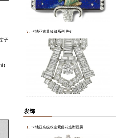
3.
卡地亚古董珍藏系列 胸针
在于
hi）
发饰
1.
卡地亚高级珠宝紫藤花造型冠冕