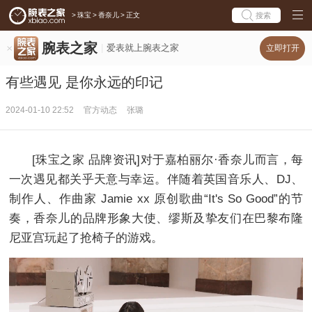
>
珠宝
>
香奈儿
>
正文
搜索
腕表之家
爱表就上腕表之家
立即打开
有些遇见 是你永远的印记
2024-01-10 22:52
官方动态
张璐
[珠宝之家 品牌资讯]对于嘉柏丽尔·香奈儿而言，每
一次遇见都关乎天意与幸运。伴随着英国音乐人、DJ、
制作人、作曲家 Jamie xx 原创歌曲“It's So Good”的节
奏，香奈儿的品牌形象大使、缪斯及挚友们在巴黎布隆
尼亚宫玩起了抢椅子的游戏。