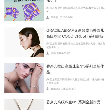
HAI ！
[珠宝之家 品牌资讯]由香奈儿品牌于2021年设立的le1
9...
乌鲁鲁
2026-06-26
GRACIE ABRAMS 新晋成为香奈儿
高级珠宝 COCO CRUSH 系列缪斯
[珠宝之家 品牌资讯]香奈儿宣布品牌形象大使、格莱美
奖提名创...
张璐
2026-01-06
香奈儿推出高级珠宝N°5系列全新作
品
[珠宝之家品牌新闻]香奈儿香水典范之作，化为独特迷
人的珠宝作...
官网动态
2026-05-06
香奈儿高级珠宝N°5系列全新作品