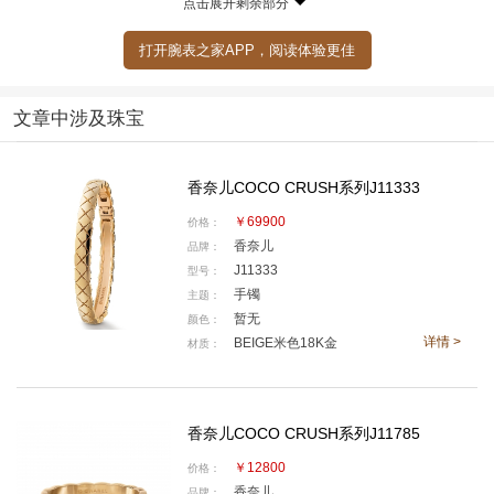
点击展开剩余部分
打开腕表之家APP，阅读体验更佳
文章中涉及珠宝
香奈儿COCO CRUSH系列J11333
￥69900
价格：
香奈儿
品牌：
J11333
型号：
CHANEL高级珠宝COCO CRUSH高级珠宝系列作品
手镯
主题：
暂无
颜色：
详情 >
BEIGE米色18K金
材质：
香奈儿COCO CRUSH系列J11785
￥12800
价格：
香奈儿
品牌：