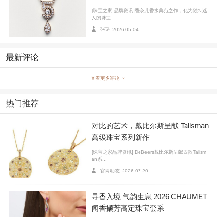
[珠宝之家 品牌资讯]香奈儿香水典范之作，化为独特迷
人的珠宝...
张璐
2026-05-04
最新评论
CHANEL高级珠宝COCO CRUSH高级珠宝系列作品
查看更多评论
每款COCO CRUSH高级珠宝系列作品的弧形表面上
皆呈现利落均衡、彼此交错的切槽，讲述遇见的故事。
热门推荐
系列作品独特非凡，将力量与精美、简洁与饱满、柔和
与鲜明相结合。
对比的艺术，戴比尔斯呈献 Talisman
高级珠宝系列新作
[珠宝之家品牌资讯] DeBeers戴比尔斯呈献四款Talism
an系...
官网动态
2026-07-20
寻香入境 气韵生息 2026 CHAUMET
闻香撷芳高定珠宝套系