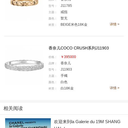
J11785
型号：
戒指
主题：
暂无
颜色：
详情 >
BEIGE米色18K金
材质：
香奈儿COCO CRUSH系列J11903
￥395000
价格：
香奈儿
品牌：
J11903
型号：
手镯
主题：
白色
颜色：
详情 >
白18K金
材质：
相关阅读
CHANEL高级珠宝COCO CRUSH高级珠宝系列作品
欢迎来到la Galerie du 19M SHANG