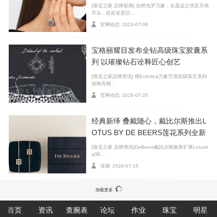
[珠宝之家 品牌新闻] 自然包罗万象，从遥远之境至天地
尽头，处处皆是壮...
官网动态
2026-07-08
宝格丽耀目发布全钻高级珠宝胶囊系
列 以璀璨钻石诠释匠心创艺
CHANEL高级珠宝COCO CRUSH系列单只耳环
[珠宝之家品牌资讯] 继Eclettica万象艺境高级珠宝系列
惊艳亮相...
官网动态
2026-07-20
经典新绎 叠戴随心，戴比尔斯推出L
OTUS BY DE BEERS莲花系列全新
臻作
[珠宝之家 品牌资讯]DeBeers戴比尔斯焕新扩展Lotusb
yDE...
张璐
2026-07-15
加载更多
首页
资讯
查腕表
论坛
作业
珠宝
明星