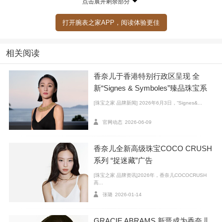
点击展开剩余部分
主题下的其他珍贵华美的创作。
打开腕表之家APP，阅读体验更佳
1932 年，嘉柏丽尔·香奈儿创作出了极富远见的“Bijo
ux de Diamant”臻品珠宝系列，与这种大胆前卫的精神相
相关阅读
呼应，N°5 臻品珠宝系列将品牌经典的香水作品幻化为
标志性的珠宝之作。创意前卫大胆，材质珍罕华贵，工
香奈儿于香港特别行政区呈现 全
艺卓越精湛……这款恩尼斯·鲍于 1921 年创作的传奇香
新“Signes & Symboles”臻品珠宝系
列作品
水，在珠宝的世界中秉持着一脉相承的精神理念。
[珠宝之家 品牌新闻] 2026年6月3日，“Signes&...
2025 年，N°5 高级珠宝系列以 K 金和钻石演绎，推
官网动态
2026-06-09
出两款魅力十足的珠宝作品：一款可调整为项圈佩戴的
香奈儿全新高级珠宝COCO CRUSH
短项链，以及一款以三种材质K 金（白K金、米色K金和
系列 “捉迷藏”广告
黄K金）打造的手链。此外，还有三款全新黄K 金作品：
[珠宝之家 品牌资讯]2026年，香奈儿COCOCRUSH
手镯、戒指和单只耳环。
高...
张璐
2026-01-14
GRACIE ABRAMS 新晋成为香奈儿