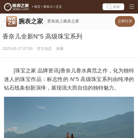
>
珠宝
>
香奈儿
>
正文
搜索
腕表之家
爱表就上腕表之家
立即打开
香奈儿全新N°5 高级珠宝系列
2025-05-27 07:00
官方动态
张璐
[珠宝之家 品牌资讯]香奈儿香水典范之作，化为独特
迷人的珠宝作品：标志性的 N°5 高级珠宝系列由纯净的
钻石线条创新演绎，展现强大而自信的独特魅力。