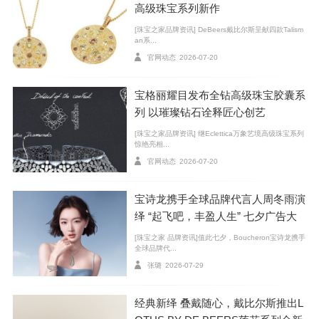
高级珠宝系列新作
[珠宝之家品牌资讯] DeBeers戴比尔斯呈献四款Talism
CHANEL 香奈儿 全新N°5 高级珠宝系列
an系...
官网动态
2026-07-20
宝格丽耀目发布全钻高级珠宝胶囊系
列 以璀璨钻石诠释匠心创艺
[珠宝之家品牌资讯] 继Eclettica万象艺境高级珠宝系列
惊艳亮相...
官网动态
2026-07-20
宝诗龙携手全球品牌代言人周冬雨演
绎 “起飞吧，丰盈人生” 七夕广告大
片
[珠宝之家 品牌资讯]值此七夕，Boucheron宝诗龙携手
全球品牌代...
张璐
2026-07-29
经典新绎 叠戴随心，戴比尔斯推出L