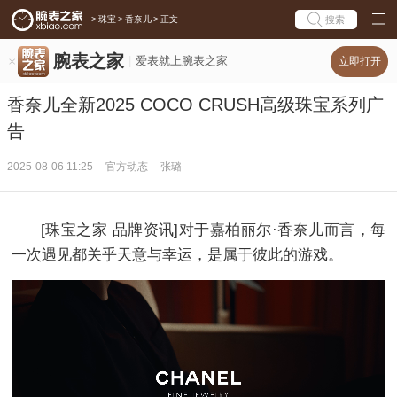
>
珠宝
>
香奈儿
>
正文
搜索
腕表之家
爱表就上腕表之家
立即打开
香奈儿全新2025 COCO CRUSH高级珠宝系列广
告
2025-08-06 11:25
官方动态
张璐
[珠宝之家 品牌资讯]对于嘉柏丽尔·香奈儿而言，每
一次遇见都关乎天意与幸运，是属于彼此的游戏。