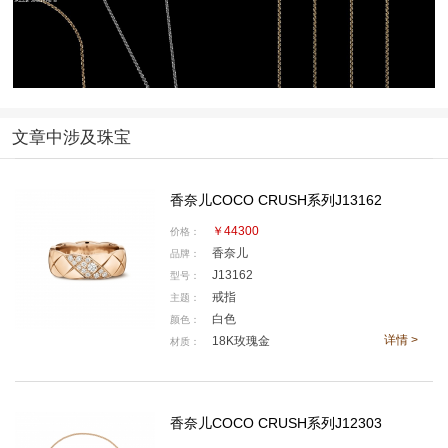
文章中涉及珠宝
香奈儿COCO CRUSH系列J13162
￥44300
价格：
香奈儿
品牌：
J13162
型号：
香奈儿全新 2025 COCO CRUSH 高级珠宝系列广告
戒指
主题：
白色
颜色：
详情 >
18K玫瑰金
COCO CRUSH高级珠宝系列作品上交错的线条，亦
材质：
如同改变命运轨迹的一次次遇见，灵感源于1955年起便
成为香奈儿标志元素的菱格纹图案。系列作品独特非
香奈儿COCO CRUSH系列J12303
凡，将力量与精美、简洁与饱满、柔和与鲜明相结合。