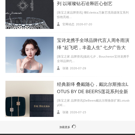
列 以璀璨钻石诠释匠心创艺
[珠宝之家品牌资讯] 继Eclettica万象艺境高级珠宝系列
惊艳亮相...
官网动态
2026-07-20
宝诗龙携手全球品牌代言人周冬雨演
绎 “起飞吧，丰盈人生” 七夕广告大
片
[珠宝之家 品牌资讯]值此七夕，Boucheron宝诗龙携手
全球品牌代...
张璐
2026-07-29
经典新绎 叠戴随心，戴比尔斯推出L
OTUS BY DE BEERS莲花系列全新
臻作
[珠宝之家 品牌资讯]DeBeers戴比尔斯焕新扩展Lotusb
yDE...
张璐
2026-07-15
加载更多