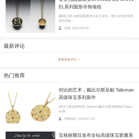
EL系列圆形吊饰项链
[腕表之家 品牌新闻]香奈儿女士深信，每位女性皆有塑
造自我命...
张璐
2025-09-05
最新评论
查看更多评论
热门推荐
对比的艺术，戴比尔斯呈献 Talisman
高级珠宝系列新作
[珠宝之家品牌资讯] DeBeers戴比尔斯呈献四款Talism
an系...
官网动态
2026-07-20
宝格丽耀目发布全钻高级珠宝胶囊系