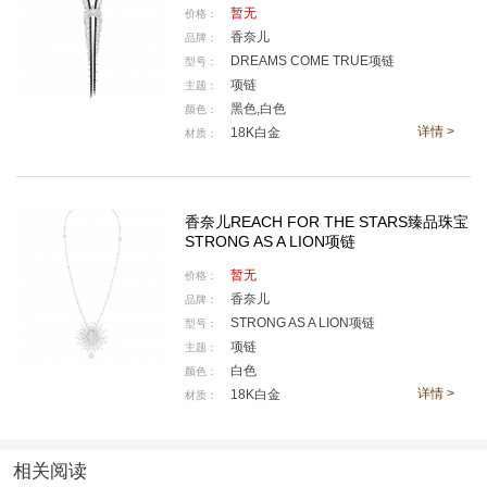
暂无
价格：
香奈儿
品牌：
在荧幕上呈现出的这一黄金时刻的画面，正是香奈儿
DREAMS COME TRUE项链
型号：
魅力美学的投射，它激发了香奈儿高级珠宝创意工作室
项链
主题：
及其总监Patrice Leguéreau的创作灵感。正如他所
黑色,白色
颜色：
详情 >
18K白金
材质：
言：“我们想要创作出闪耀着落日光辉的珠宝作品，演绎
地平线上的绚丽色彩，捕捉昼夜交替的神奇时刻，让臻
品珠宝在肌肤上璀璨生辉。”
香奈儿REACH FOR THE STARS臻品珠宝
STRONG AS A LION项链
Reach for the Stars臻品珠宝系列巧妙融合华丽与轻
盈，同时具备造型感与灵活性，展现对比之美。系列中
暂无
价格：
香奈儿
品牌：
的单色作品，无论是纯黑、纯白，还是镶嵌鲜明的彩色
STRONG AS A LION项链
型号：
宝石，皆以钻石为主角，同时向嘉柏丽尔·香奈儿的三个
项链
主题：
标志性符号致敬：彗星、羽翼以及狮子。
白色
颜色：
详情 >
18K白金
材质：
相关阅读