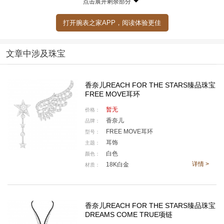
点击展开剩余部分
打开腕表之家APP，阅读体验更佳
文章中涉及珠宝
香奈儿于上海举办Reach for the Stars臻品珠宝系列活动
香奈儿REACH FOR THE STARS臻品珠宝
FREE MOVE耳环
暂无
价格：
香奈儿
品牌：
FREE MOVE耳环
型号：
耳饰
主题：
白色
颜色：
详情 >
18K白金
材质：
香奈儿REACH FOR THE STARS臻品珠宝
DREAMS COME TRUE项链
香奈儿Reach for the Stars臻品珠宝系列