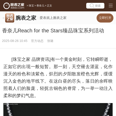
>
珠宝
>
香奈儿
>
正文
搜索
腕表之家
爱表就上腕表之家
立即打开
香奈儿Reach for the Stars臻品珠宝系列活动
2025-08-26 10:45
官方动态
张璐
[珠宝之家 品牌资讯]有一个黄金时刻，它转瞬即逝，
正如它的出现一般短暂。那一刻，天空褪去湛蓝，化作
漫天的粉色和淡紫色，炽烈的夕阳散发橙色光辉，缓缓
沉入金色的地平线下。在这白昼的尽头，落日的余晖映
照着人们的脸庞，轻抚古铜色的脊背，为一举一动注入
柔和的梦幻气息。