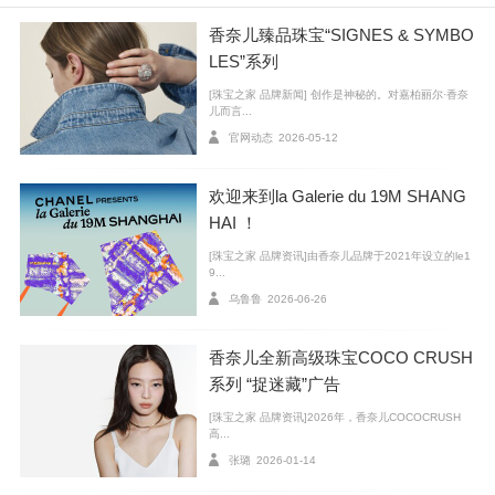
香奈儿臻品珠宝“SIGNES & SYMBO
LES”系列
[珠宝之家 品牌新闻] 创作是神秘的。对嘉柏丽尔·香奈
儿而言...
官网动态
2026-05-12
欢迎来到la Galerie du 19M SHANG
HAI ！
[珠宝之家 品牌资讯]由香奈儿品牌于2021年设立的le1
9...
乌鲁鲁
2026-06-26
香奈儿全新高级珠宝COCO CRUSH
系列 “捉迷藏”广告
[珠宝之家 品牌资讯]2026年，香奈儿COCOCRUSH
高...
张璐
2026-01-14