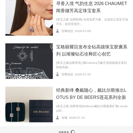
寻香入境 气韵生息 2026 CHAUMET
闻香撷芳高定珠宝套系
[珠宝之家 品牌新闻] 自然包罗万象，从遥远之境至天地
尽头，处处皆是壮...
官网动态
2026-07-08
宝格丽耀目发布全钻高级珠宝胶囊系
列 以璀璨钻石诠释匠心创艺
[珠宝之家品牌资讯] 继Eclettica万象艺境高级珠宝系列
惊艳亮相...
官网动态
2026-07-20
经典新绎 叠戴随心，戴比尔斯推出L
OTUS BY DE BEERS莲花系列全新
臻作
[珠宝之家 品牌资讯]DeBeers戴比尔斯焕新扩展Lotusb
yDE...
张璐
2026-07-15
加载更多