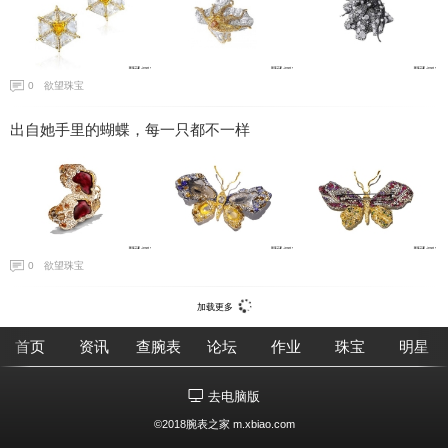
0
欲望珠宝
出自她手里的蝴蝶，每一只都不一样
0
欲望珠宝
加载更多
首页
资讯
查腕表
论坛
作业
珠宝
明星
去电脑版
©2018腕表之家 m.xbiao.com