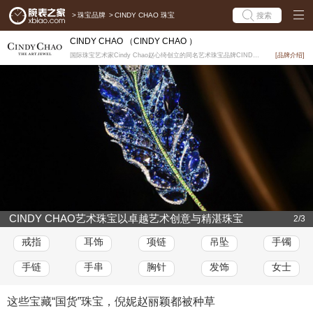
>
珠宝品牌
>
CINDY CHAO 珠宝
搜索
CINDY CHAO （CINDY CHAO ）
国际珠宝艺术家Cindy Chao赵心绮创立的同名艺术珠宝品牌CINDY CHAO The Art ...
[品牌介绍]
CINDY CHAO艺术珠宝以卓越艺术创意与精湛珠宝
2/3
工艺 连续三年受邀参加欧洲艺术和古董博览会 (TEF
戒指
耳饰
项链
吊坠
手镯
AF)
手链
手串
胸针
发饰
女士
这些宝藏“国货”珠宝，倪妮赵丽颖都被种草