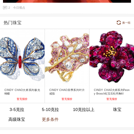
2
今日视点
热门珠宝
换一组
CINDY CHAO大师系列极光
CINDY CHAO四季系列叶片
CINDY CHAO大师系列Peon
蝴蝶
戒指
y Brooch红宝石牡丹胸针
暂无报价
暂无报价
暂无报价
3-5克拉
5-10克拉
10克拉以上
珠宝
高级珠宝
更多条件