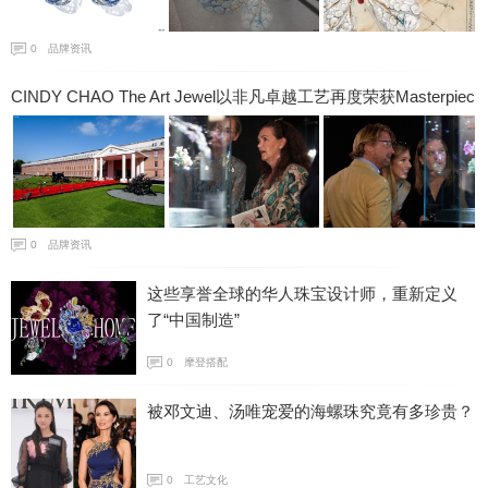
0
品牌资讯
CINDY CHAO The Art Jewel以非凡卓越工艺再度荣获Masterpiec
e London伦敦大师杰作展大奖
0
品牌资讯
这些享誉全球的华人珠宝设计师，重新定义
了“中国制造”
0
摩登搭配
被邓文迪、汤唯宠爱的海螺珠究竟有多珍贵？
0
工艺文化