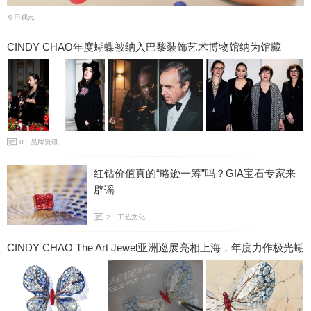
今日视点
CINDY CHAO年度蝴蝶被纳入巴黎装饰艺术博物馆纳为馆藏
0
品牌资讯
红钻价值真的“略逊一筹”吗？GIA宝石专家来
辟谣
2
工艺文化
CINDY CHAO The Art Jewel亚洲巡展亮相上海，年度力作极光蝴
蝶惊艳振翅