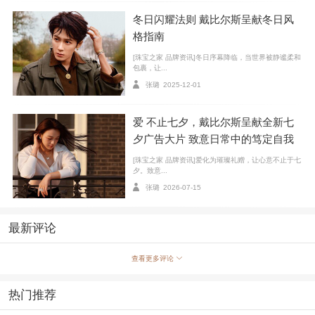
冬日闪耀法则 戴比尔斯呈献冬日风
格指南
[珠宝之家 品牌资讯]冬日序幕降临，当世界被静谧柔和
De Beers 戴比尔斯 巴黎旗舰店璀璨揭幕
包裹，让...
张璐
2025-12-01
爱 不止七夕，戴比尔斯呈献全新七
夕广告大片 致意日常中的笃定自我
[珠宝之家 品牌资讯]爱化为璀璨礼赠，让心意不止于七
夕。致意...
张璐
2026-07-15
最新评论
查看更多评论
De Beers 戴比尔斯 巴黎旗舰店璀璨揭幕
热门推荐