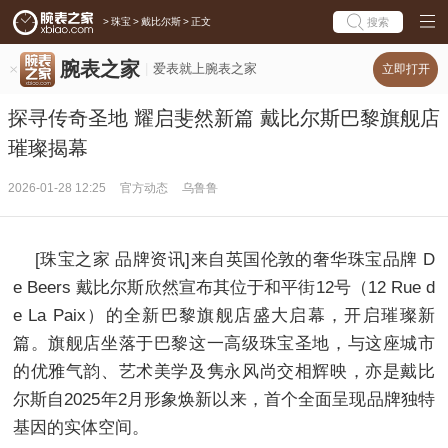
>
珠宝
>
戴比尔斯
>
正文
搜索
腕表之家
爱表就上腕表之家
立即打开
探寻传奇圣地 耀启斐然新篇 戴比尔斯巴黎旗舰店
璀璨揭幕
2026-01-28 12:25
官方动态
乌鲁鲁
[珠宝之家 品牌资讯]来自英国伦敦的奢华珠宝品牌 D
e Beers 戴比尔斯欣然宣布其位于和平街12号（12 Rue d
e La Paix）的全新巴黎旗舰店盛大启幕，开启璀璨新
篇。旗舰店坐落于巴黎这一高级珠宝圣地，与这座城市
的优雅气韵、艺术美学及隽永风尚交相辉映，亦是戴比
尔斯自2025年2月形象焕新以来，首个全面呈现品牌独特
基因的实体空间。