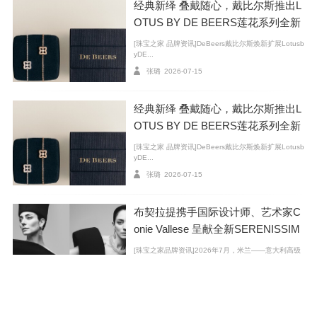
时注入伦敦的澎湃创意。来自纳米比亚、南部非洲与博
经典新绎 叠戴随心，戴比尔斯推出L
OTUS BY DE BEERS莲花系列全新
茨瓦纳—— 戴比尔斯三大钻石原产地的设计元素，与别
臻作
具英伦气质的个性细节巧妙交织，相映成趣。
[珠宝之家 品牌资讯]DeBeers戴比尔斯焕新扩展Lotusb
yDE...
张璐
2026-07-15
经典新绎 叠戴随心，戴比尔斯推出L
OTUS BY DE BEERS莲花系列全新
臻作
[珠宝之家 品牌资讯]DeBeers戴比尔斯焕新扩展Lotusb
yDE...
张璐
2026-07-15
布契拉提携手国际设计师、艺术家C
onie Vallese 呈献全新SERENISSIM
De Beers 戴比尔斯 巴黎旗舰店璀璨揭幕
A高级珠宝系列广告大片
[珠宝之家品牌资讯]2026年7月，米兰——意大利高级
珠宝品牌Bucc...
官网动态
2026-07-09
格拉夫推出全新FOUFOU系列 随心