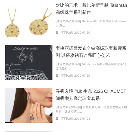
对比的艺术，戴比尔斯呈献 Talisman
高级珠宝系列新作
[珠宝之家品牌资讯] DeBeers戴比尔斯呈献四款Talism
an系...
官网动态
2026-07-20
宝格丽耀目发布全钻高级珠宝胶囊系
列 以璀璨钻石诠释匠心创艺
[珠宝之家品牌资讯] 继Eclettica万象艺境高级珠宝系列
惊艳亮相...
De Beers 戴比尔斯 巴黎旗舰店璀璨揭幕
官网动态
2026-07-20
旗舰店内设有多个私享空间，可用于举办展览、活
寻香入境 气韵生息 2026 CHAUMET
动、沙龙及晚宴，打造独属于宾客的难忘时刻与珍贵回
闻香撷芳高定珠宝套系
忆。作为不止于零售的空间，旗舰店亦是珠宝爱好者相
[珠宝之家 品牌新闻] 自然包罗万象，从遥远之境至天地
尽头，处处皆是壮...
聚交流、汲取灵感、分享人生感悟的一方天地。
官网动态
2026-07-08
室内设计灵感撷取品牌源自南部非洲的深厚渊源，同