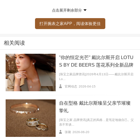
史底蕴的非凡盛地，更为我们展现钻石臻艺、讲述独特
点击展开剩余部分
品牌故事提供了绝佳舞台。”
打开腕表之家APP，阅读体验更佳
回溯 1860 年代，和平街 12 号曾是王室御用的先锋女
帽设计师 Vitrot 夫人的工坊。而今这座辉宏的奥斯曼式
相关阅读
建筑焕新重塑，成为戴比尔斯全球规模最大的精品店，
跨越三层空间，总面积达 464 平方米。品牌携手巴黎室
"你的恒定光芒" 戴比尔斯开启 LOTU
内设计工作室 Pierre-Yves Rochon，将优雅气韵、艺术
S BY DE BEERS 莲花系列全新品牌
匠心与品牌叙事巧妙融贯于每一处细节，令这座承载历
活动
[珠宝之家品牌资讯]2026年4月13日——戴比尔斯开启
史的建筑化为温馨舒适的零售体验空间。
Lo...
官网动态
2026-04-15
自在型格 戴比尔斯臻呈父亲节璀璨
挚礼
[珠宝之家 品牌资讯]真正的风格，是笃定地做自己。父
亲不常谈...
张璐
2026-06-20