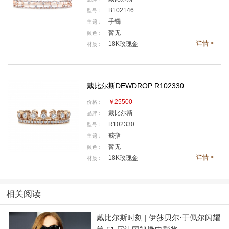
B102146
型号：
手镯
主题：
暂无
颜色：
详情 >
18K玫瑰金
材质：
Enchanted Lotus 玫瑰金钻石戒指与Petal 玫瑰金钻石戒指
戴比尔斯DEWDROP R102330
戴比尔斯品牌挚友蔡斯·英菲尼迪凭借在电影《一战再
￥25500
价格：
战》（One Battle After Another）中的出色演绎荣获EE
戴比尔斯
品牌：
R102330
型号：
新星奖（EE Rising Star）和最佳女主角（Best Leadin
戒指
主题：
g Actress）两项提名，佩戴戴比尔斯首次亮相英国电影
暂无
颜色：
学院奖红毯。Arpeggia 高级珠宝玫瑰金五层钻石耳环与
详情 >
18K玫瑰金
材质：
同系列玫瑰金、白金五层钻石手链交相辉映；Enchante
d Lotus 莲花系列与 Dewdrop 露珠系列钻石戒指错落指
相关阅读
间，层叠光影间尽显自信风采。
戴比尔斯时刻 | 伊莎贝尔·于佩尔闪耀