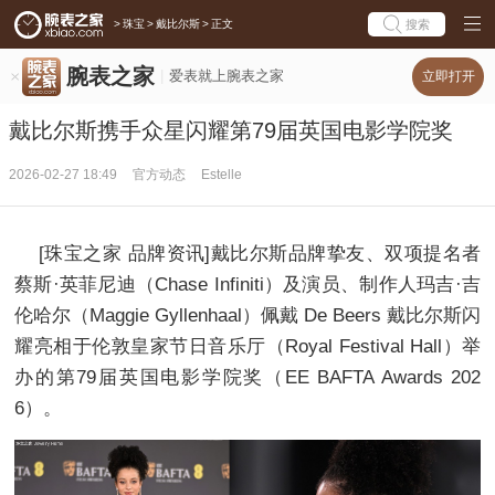
>
珠宝
>
戴比尔斯
>
正文
搜索
腕表之家
爱表就上腕表之家
立即打开
戴比尔斯携手众星闪耀第79届英国电影学院奖
2026-02-27 18:49
官方动态
Estelle
[珠宝之家 品牌资讯]戴比尔斯品牌挚友、双项提名者
蔡斯·英菲尼迪（Chase Infiniti）及演员、制作人玛吉·吉
伦哈尔（Maggie Gyllenhaal）佩戴 De Beers 戴比尔斯闪
耀亮相于伦敦皇家节日音乐厅（Royal Festival Hall）举
办的第79届英国电影学院奖（EE BAFTA Awards 202
6）。