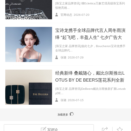
[珠宝之家品牌资讯] 继Eclettica万象艺境高级珠宝系列
惊艳亮相...
官网动态
2026-07-20
宝诗龙携手全球品牌代言人周冬雨演
绎 “起飞吧，丰盈人生” 七夕广告大
片
[珠宝之家 品牌资讯]值此七夕，Boucheron宝诗龙携手
全球品牌代...
左：演员、制作人玛吉·吉伦哈尔佩戴戴比尔斯闪耀亮相第79届英国
张璐
2026-07-29
电影学院奖
右：Arpeggia 高级珠宝 白金三层钻石耳环与Enchanted Lotus 圆形
经典新绎 叠戴随心，戴比尔斯推出L
明亮式切割钻戒
OTUS BY DE BEERS莲花系列全新
臻作
[珠宝之家 品牌资讯]DeBeers戴比尔斯焕新扩展Lotusb
演员、制作人玛吉·吉伦哈尔担任最佳男配角（Suppor
yDE...
ting Actor）颁奖嘉宾，佩戴戴比尔斯闪耀亮相。Arpeggi
张璐
2026-07-15
a 高级珠宝白金三层钻石耳环摇曳耳畔，DB Classic 白
加载更多
金五层钻石耳环点缀耳廓，别具匠心；搭配 Enchanted L
otus 圆形明亮式切割钻戒，指尖流转隽永钻芒，满蕴优
写评论