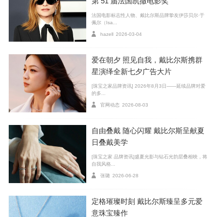
第 51 届法国凯撒电影奖
法国电影标志性人物、戴比尔斯品牌挚友伊莎贝尔·于
佩尔（Isa...
hazell
2026-03-04
爱在朝夕 照见自我，戴比尔斯携群
星演绎全新七夕广告大片
[珠宝之家品牌资讯] 2026年8月3日——延续品牌对爱
的多...
官网动态
2026-08-03
左：戴比尔斯品牌挚友蔡斯·英菲尼迪佩戴戴比尔斯亮相第79届英国
电影学院奖After-party
自由叠戴 随心闪耀 戴比尔斯呈献夏
右：Snow Dance 短款白金钻石耳环；
日叠戴美学
Snow Dance 长款白金钻石耳环；
[珠宝之家 品牌资讯]盛夏光影与钻石光韵层叠相映，将
Enchanted Lotus Bloom 白金钻石戒指；
自我风格...
Phenomena 高级珠宝 Glacier 七层钻石手链
张璐
2026-06-28
蔡斯·英菲尼迪亦担任联合主持人，佩戴戴比尔斯闪耀
定格璀璨时刻 戴比尔斯臻呈多元爱
意珠宝臻作
亮相英国电影学院奖庆祝派对。她与英国版 Vogue 编辑