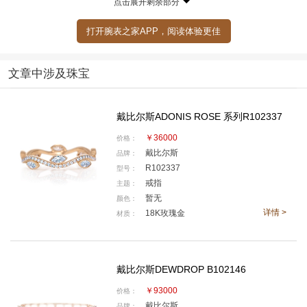
点击展开剩余部分
打开腕表之家APP，阅读体验更佳
文章中涉及珠宝
戴比尔斯ADONIS ROSE 系列R102337
￥36000
价格：
戴比尔斯
品牌：
R102337
型号：
戒指
主题：
Dewdrop钻石戒指与Dewdrop钻石手镯
暂无
颜色：
详情 >
18K玫瑰金
材质：
戴比尔斯DEWDROP B102146
￥93000
价格：
戴比尔斯
品牌：