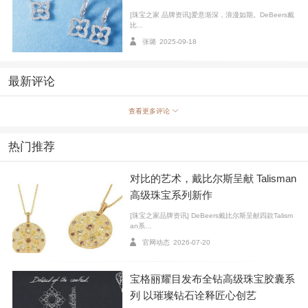
总监奇奥马·尼亚迪（Chioma Nnadi）、英国版 GQ 编辑
[珠宝之家 品牌资讯]爱意渐深，浪漫如期。DeBeers戴
比...
总监亚当·拜道伊（Adam Baidawi）、演员迈克尔·B·乔
张璐
2025-09-18
丹（Michael B. Jordan）、杰西·巴克利（Jessie Buckle
y）、伊桑·霍克（Ethan Hawke）、泰亚娜·泰勒（Teyan
最新评论
a Taylor）、里兹·阿迈德（Riz Ahmed）及奥德萨·阿齐
翁（Odessa A’zion）等众星共同主持，于辛普森餐厅
查看更多评论
（Simpsons in The Strand）共度璀璨之夜。
热门推荐
Phenomena 高级珠宝 Glacier 七层钻石手链萦绕腕
间，Snow Dance 长款与短款白金钻石耳环于耳畔错落生
对比的艺术，戴比尔斯呈献 Talisman
高级珠宝系列新作
姿；Arpeggia 白金单层钻石手链搭配 Enchanted Lotus B
loom 白金钻石戒指，旋律起伏，莲影闪烁，于光影交错
[珠宝之家品牌资讯] DeBeers戴比尔斯呈献四款Talism
an系...
间尽释非凡气韵。
官网动态
2026-07-20
宝格丽耀目发布全钻高级珠宝胶囊系
列 以璀璨钻石诠释匠心创艺