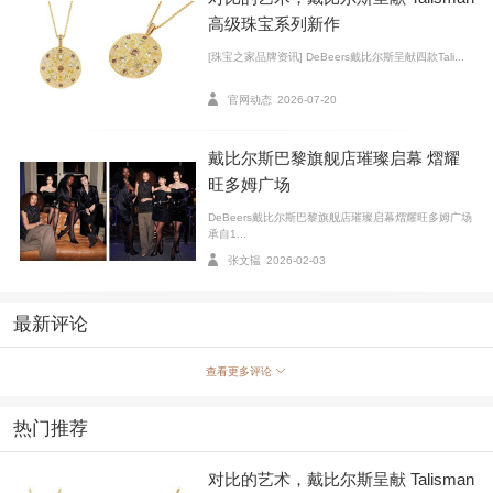
高级珠宝系列新作
[珠宝之家品牌资讯] DeBeers戴比尔斯呈献四款Tali...
官网动态
2026-07-20
戴比尔斯巴黎旗舰店璀璨启幕 熠耀
旺多姆广场
图4：De Beers RVL 系列臻作
DeBeers戴比尔斯巴黎旗舰店璀璨启幕熠耀旺多姆广场
图5：De Beers RVL 系列臻作佩戴图
承自1...
图6：演员、歌手侯明昊演绎 De Beers RVL 系列臻作
张文韫
2026-02-03
鲜明层次构筑摩登姿态，自信锋芒从心底展露。Lotu
最新评论
s by DE BEERS 莲花系列以极简钻石线条勾勒舒展轮
查看更多评论
廓，不同款式随心组合，于错落有致之间塑就标志气
场。De Beers RVL 系列则以几何线条与雕刻纹理，注入
热门推荐
利落与个性，交错层叠间流露不羁态度。每一次叠戴，
让光影交映成为自我个性演绎，释放夏日时尚的完整表
对比的艺术，戴比尔斯呈献 Talisman