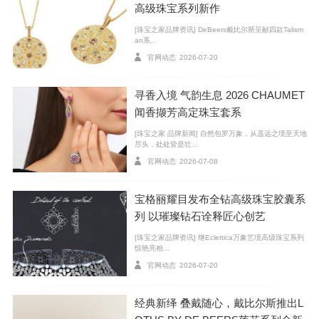
达。
高级珠宝系列新作
[珠宝之家品牌资讯] DeBeers戴比尔斯呈献四款Talism
恣意灵动
an系...
官网动态
2026-07-20
寻香入境 气韵生息 2026 CHAUMET
闻香撷芳高定珠宝套系
[珠宝之家 品牌新闻] 自然包罗万象，从遥远之境至天地
尽头，处处皆是壮...
官网动态
2026-07-08
宝格丽耀目发布全钻高级珠宝胶囊系
列 以璀璨钻石诠释匠心创艺
图1：Lotus by DE BEERS 莲花系列臻作
[珠宝之家品牌资讯] 继Eclettica万象艺境高级珠宝系列
惊艳亮相...
图2：Lotus by DE BEERS 莲花系列臻作佩戴图
官网动态
2026-07-20
图3：演员唐艺昕演绎 Lotus by DE BEERS 莲花系列及 Portraits o
f Nature 蝴蝶系列臻作
经典新绎 叠戴随心，戴比尔斯推出L