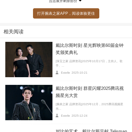
点击展开剩余部分
打开腕表之家APP，阅读体验更佳
相关阅读
戴比尔斯时刻 星光辉映第60届金钟
奖颁奖典礼
[珠宝之家 品牌资讯]2025年10月17日，主持人、歌
手、...
图1：Lotus by DE BEERS 莲花系列臻作
Estelle
2025-10-21
图2：Lotus by DE BEERS 莲花系列臻作佩戴图
戴比尔斯时刻 群星闪耀2025腾讯视
图3：戴比尔斯品牌大使曾舜晞演绎 Lotus by DE BEERS 莲花系列
频星光大赏
臻作
[腕表之家 品牌资讯]2025年12月，2025腾讯视频星
光...
Estelle
2025-12-24
对比的艺术，戴比尔斯呈献 Talisman