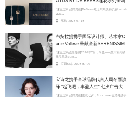
OTUS BY DE BEERS莲花系列全新
臻作
[珠宝之家 品牌资讯]DeBeers戴比尔斯焕新扩展Lotusb
yDE...
张璐
2026-07-15
布契拉提携手国际设计师、艺术家C
onie Vallese 呈献全新SERENISSIM
A高级珠宝系列广告大片
[珠宝之家品牌资讯]2026年7月，米兰——意大利高级
珠宝品牌Bucc...
官网动态
2026-07-09
图4：Arpeggia 系列臻作
宝诗龙携手全球品牌代言人周冬雨演
图5：Arpeggia 系列臻作佩戴图
绎 “起飞吧，丰盈人生” 七夕广告大
图6：歌手贺峻霖演绎 Lotus by DE BEERS 莲花系列及 Arpeggia 系
片
[珠宝之家 品牌资讯]值此七夕，Boucheron宝诗龙携手
列臻作
全球品牌代...
张璐
2026-07-29
多元风格在叠戴中交汇，碰撞出灵动意趣。Lotus b
格拉夫推出全新FOUFOU系列 随心
y DE BEERS 莲花系列以当代美学描摹自然诗意，莲瓣
叠戴，为日夜造型添上灵动光芒