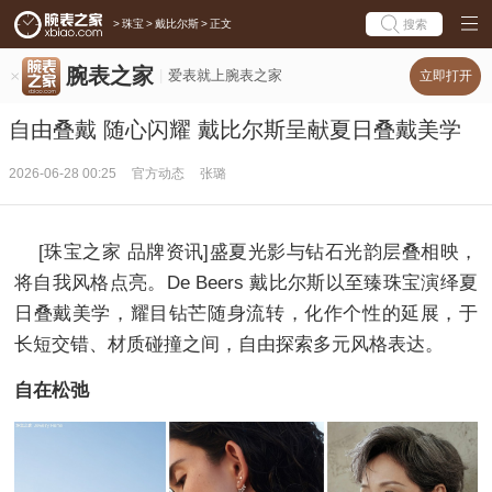
>
珠宝
>
戴比尔斯
>
正文
搜索
腕表之家
爱表就上腕表之家
立即打开
自由叠戴 随心闪耀 戴比尔斯呈献夏日叠戴美学
2026-06-28 00:25
官方动态
张璐
[珠宝之家 品牌资讯]盛夏光影与钻石光韵层叠相映，
将自我风格点亮。De Beers 戴比尔斯以至臻珠宝演绎夏
日叠戴美学，耀目钻芒随身流转，化作个性的延展，于
长短交错、材质碰撞之间，自由探索多元风格表达。
自在松弛