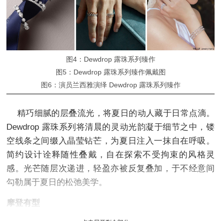
图4：Dewdrop 露珠系列臻作
图5：Dewdrop 露珠系列臻作佩戴图
图6：演员兰西雅演绎 Dewdrop 露珠系列臻作
精巧细腻的层叠流光，将夏日的动人藏于日常点滴。
Dewdrop 露珠系列将清晨的灵动光韵凝于细节之中，镂
空线条之间缀入晶莹钻芒，为夏日注入一抹自在呼吸。
简约设计诠释随性叠戴，自在探索不受拘束的风格灵
感。光芒随层次递进，轻盈亦被反复叠加，于不经意间
勾勒属于夏日的松弛美学。
摩登有型