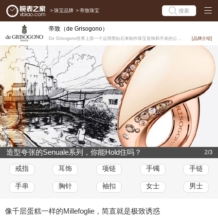
>
珠宝品牌
>
帝致珠宝
搜索
帝致（de Grisogono）
De Grisogono世界上第一个运用黑钻石来制作珠宝首饰和手表的公司。由创立到名成利就，只不过短...
[品牌介绍]
造型夸张的Senuale系列，你能Hold住吗？
2/3
戒指
耳饰
项链
手镯
手链
手串
胸针
袖扣
女士
男士
像千层蛋糕一样的Millefoglie，简直就是极致诱惑