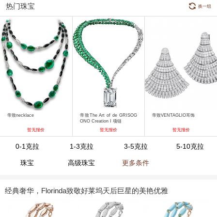
热门珠宝
换一组
帝致necklace
帝致The Art of de GRISOG
帝致VENTAGLIO耳饰
ONO Creation I 项链
暂无报价
暂无报价
暂无报价
0-1克拉
1-3克拉
3-5克拉
5-10克拉
珠宝
高级珠宝
更多条件
经典奢华，Florinda致敬好莱坞天后巨星的美艳优雅