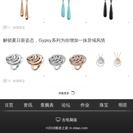
1
欲望珠宝
解锁夏日新姿态，Gypsy系列为你增加一抹异域风情
0
欲望珠宝
加载更多
首页
资讯
查腕表
论坛
作业
珠宝
明星
去电脑版
©2018腕表之家 m.xbiao.com