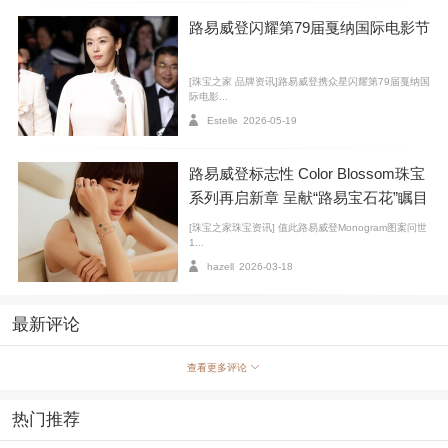
路易威登闪耀第79届戛纳国际电影节
[珠宝之家 品牌资讯]路易威登携众星闪耀第79届戛纳国
际电影...
Estelle
2026-05-19
路易威登标志性 Color Blossom珠宝
系列再启新章 呈献“路易宝石花”瞩目
新作
[珠宝之家珠宝资讯] 值此路易威登Monogram图案问世
1...
hazell
2026-03-18
南宋德寿宫
最新评论
从良渚到德寿宫,路易威登此次杭州之行没有流于表面
查看更多评论
的东方元素堆砌,而是选择沉入城市的文化肌理｡这不仅是
路易威登对中国市场深度理解的体现,更是其进入以文化
热门推荐
价值共创为核心的新阶段｡当杭州的历史厚度与自然灵秀