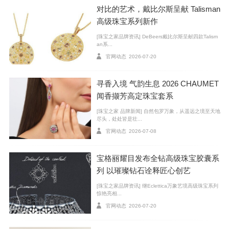
被如此郑重地嵌入一场品牌叙事,它所引发的思考或许早
对比的艺术，戴比尔斯呈献 Talisman
已超越珠宝本身｡
高级珠宝系列新作
[珠宝之家品牌资讯] DeBeers戴比尔斯呈献四款Talism
秘境臻藏:一场神话与宝石的壮丽远征
an系...
官网动态
2026-07-20
全新“秘境臻藏”高级珠宝系列溯源神话悠远脉络,颂扬
路易威登女性在生命的宏大叙事中,既是无畏的英雄主角,
寻香入境 气韵生息 2026 CHAUMET
亦亲手执笔自我传奇｡全系列11大主题､110件旷世珠宝臻
闻香撷芳高定珠宝套系
品,本次杭州展览呈现其中79件｡珍罕宝石与路易威登标
[珠宝之家 品牌新闻] 自然包罗万象，从遥远之境至天地
志性Monogram切割钻石交相辉映,每一件臻品皆铭刻淬
尽头，处处皆是壮...
官网动态
2026-07-08
炼､启迪与蜕变的瑰丽旅程｡
宝格丽耀目发布全钻高级珠宝胶囊系
列 以璀璨钻石诠释匠心创艺
[珠宝之家品牌资讯] 继Eclettica万象艺境高级珠宝系列
惊艳亮相...
官网动态
2026-07-20