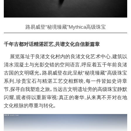
路易威登“秘境臻藏”Mythica高级珠宝
千年古都对话精湛匠艺,共谱文化自信新篇章
展览落址于良渚文化村内的良渚文化艺术中心,建筑以
清水混凝土与光影交错的空间语言,呼应着五千年前良渚
古国的文明曙光｡路易威登在此呈献“秘境臻藏”高级珠宝
系列,珍贵宝石与精湛工艺交相辉映,每一件皆如史诗章
节,探寻自我塑造之旅｡当远古文明遗址旁的高级珠宝静默
闪耀,观者得以重新审视:真正的奢华,从来离不开对在地
文化根脉的尊重与转化｡