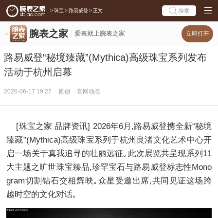
>
珠宝
>
路易威登
>
正文
搜索
腕表之家
爱表就上腕表之家
立即打开
路易威登“秘境臻藏”(Mythica)高级珠宝系列发布
活动于杭州启幕
2026-06-17 19:27
原创
官网动态
[珠宝之家 品牌资讯] 2026年6月,路易威登携全新“秘境
臻藏”(Mythica)高级珠宝系列于杭州良渚文化艺术中心开
启一场关于真我追寻的壮丽远征｡此次展览共呈现系列11
大主题之旷世珠宝臻品,珍罕宝石与路易威登标志性Mono
gram切割钻石交相辉映｡众星受邀出席,共同见证这场跨
越时空的文化对话｡