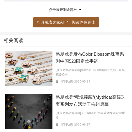
点击展开剩余部分
打开腕表之家APP，阅读体验更佳
相关阅读
路易威登发布Color Blossom珠宝系
列中国520限定款手链
展览落址于良渚文化村内的良渚文化艺术中心
[珠宝之家品牌新闻]值此5月20日浪漫佳节之际，路易
威登特别...
作为本次活动的一大亮点,路易威登选址南宋德寿宫举
官网动态
2026-05-14
办宫苑雅集｡这座南宋礼制规格最高的皇家宫苑,完整留存
着宫殿基址与“小西湖”园林风貌,更是首度为品牌点亮华
路易威登“秘境臻藏”(Mythica)高级珠
宝系列发布活动于杭州启幕
灯｡红墙黛瓦下,嘉宾于千年遗迹间感受东方礼序与当代优
雅的碰撞｡德寿宫所承载的南宋美学与路易威登高级珠宝
[珠宝之家品牌资讯] 2026年6月,路易威登携全新“秘境
臻...
的匠心精神天然共鸣｡现场仅以光影勾勒古建轮廓,将历史
官网动态
2026-06-17
遗韵与品牌活动提升至文化对话的高度｡