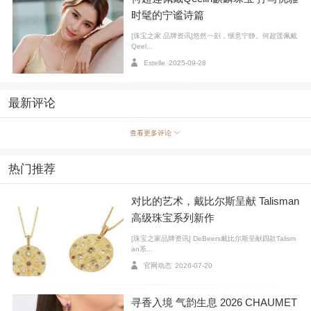
时髦的宁谧诗篇
[珠宝之家 品牌资讯]悠然一刻，惬意宁静。何超莲佩戴
Qeel...
Estelle
2025-09-28
最新评论
查看更多评论
热门推荐
在童趣盎然的「翻花绳」游戏中，她佩戴Mini Solitair
e 18K玫瑰金钻石戒指、Wulu Petite 18K玫瑰金Akoya珍
对比的艺术，戴比尔斯呈献 Talisman
珠与钻石项链及耳环，以及Wulu Mini 18K白金钻石项
高级珠宝系列新作
链。细腻设计与轻快氛围交织，展现纯粹喜悦与优雅风
[珠宝之家品牌资讯] DeBeers戴比尔斯呈献四款Talism
an系...
采。
官网动态
2026-07-20
透过这三段短片，Qeelin麒麟将Wulu系列轻松融入生
活细节，完美展现当代女性的日常态度与品味。
寻香入境 气韵生息 2026 CHAUMET