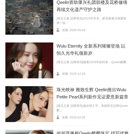
Qeelin资助肇兴礼团鼓楼及花桥修缮
玫瑰金钻石耳环、项链与手镯，并搭配Wulu 18K玫瑰金
再续文化遗产守护之路
钻石大号吊坠。璀璨光芒衬托自在优雅，将幸福与美好
[珠宝之家 品牌资讯]2025年年末，黔东南肇兴侗寨迎
融入生活细节。
来一份...
张璐
2026-05-09
Wulu Eternity 全新系列璀璨登场 以
恒久光华礼颂新岁
[珠宝之家 品牌资讯]随着2026年的到来，Qeelin麒麟...
张璐
2025-12-25
珠光映禄 雅致生辉 Qeelin推出Wulu
Petite Pearl系列新作见证爱意新篇章
[珠宝之家 品牌资讯]值此情人节，高级珠宝品牌Qeelin
麒...
张璐
2026-02-05
何超莲佩戴Qeelin麒麟珠宝 抒写优雅