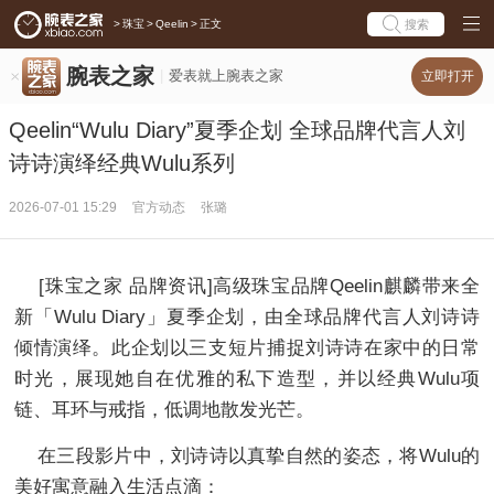
>
珠宝
>
Qeelin
>
正文
搜索
腕表之家
爱表就上腕表之家
立即打开
Qeelin“Wulu Diary”夏季企划 全球品牌代言人刘
诗诗演绎经典Wulu系列
2026-07-01 15:29
官方动态
张璐
[珠宝之家 品牌资讯]高级珠宝品牌Qeelin麒麟带来全
新「Wulu Diary」夏季企划，由全球品牌代言人刘诗诗
倾情演绎。此企划以三支短片捕捉刘诗诗在家中的日常
时光，展现她自在优雅的私下造型，并以经典Wulu项
链、耳环与戒指，低调地散发光芒。
在三段影片中，刘诗诗以真挚自然的姿态，将Wulu的
美好寓意融入生活点滴：