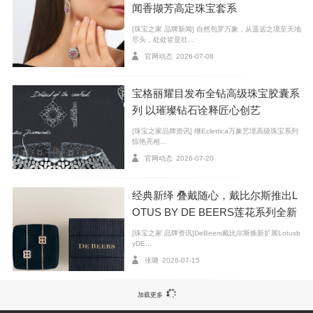
闻香撷芳高定珠宝套系
[珠宝之家 品牌新闻] 自然包罗万象，从遥远之境至天地
尽头，处处皆是壮...
官网动态
2026-07-08
宝格丽耀目发布全钻高级珠宝胶囊系
列 以璀璨钻石诠释匠心创艺
[珠宝之家品牌资讯] 继Eclettica万象艺境高级珠宝系列
惊艳亮相...
官网动态
2026-07-20
经典新绎 叠戴随心，戴比尔斯推出L
OTUS BY DE BEERS莲花系列全新
臻作
[珠宝之家 品牌资讯]DeBeers戴比尔斯焕新扩展Lotusb
yDE...
张璐
2026-07-15
加载更多