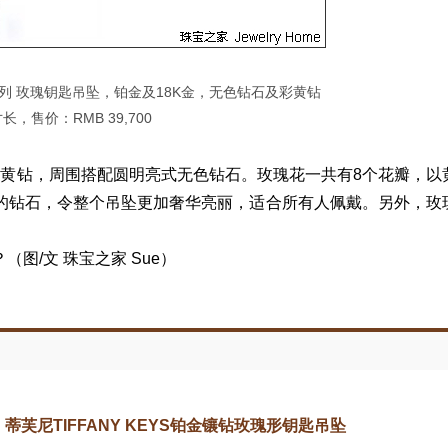
any keys系列 玫瑰钥匙吊坠，铂金及18K金，无色钻石及彩黄钻
寸长，售价：RMB 39,700
钻，周围搭配圆明亮式无色钻石。玫瑰花一共有8个花瓣，以
的钻石，令整个吊坠更加奢华亮丽，适合所有人佩戴。另外，玫
（图/文 珠宝之家 Sue）
蒂芙尼TIFFANY KEYS铂金镶钻玫瑰形钥匙吊坠