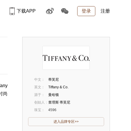
下载APP
登录
注册
中文：
蒂芙尼
any
英文：
Tiffany & Co.
把时尚
源于：
曼哈顿
创始人：
查理斯 蒂芙尼
珠宝：
4596
进入品牌专区>>