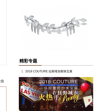
价格
品牌
性别
型号
材质
珠
精彩专题
1.
2018 COUTURE 拉斯维加斯珠宝展
微信