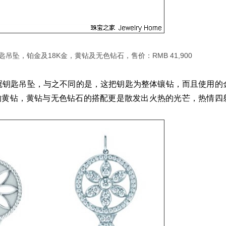
s系列 皇冠钥匙吊坠，铂金及18K金，黄钻及无色钻石，售价：RMB 41,900
钥匙吊坠，与之不同的是，这把钥匙为整体镶钻，而且使用的
割的黄钻，黄钻与无色钻石的搭配更是散发出火热的光芒，热情四