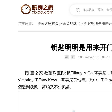
腕表品牌、系列、型号.
当前位置:
腕表之家首页
>
蒂芙尼珠宝
>
钥匙明明是用来
钥匙明明是用来开
2018年04月05日 06:37
[珠宝之家 欲望珠宝]说起
Tiffany
& Co.
蒂芙尼
，
Victoria、Tiffany Keys、蒂芙尼黄钻等。其中
塑造到极致，简约又不失风趣。