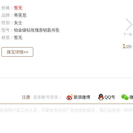
价格：
暂无
品牌：
蒂芙尼
性别：
女士
型号：
铂金镶钻玫瑰形钥匙吊坠
下一款
材质：
暂无
1
/20
珠宝详情>>
注册
更多帐号登录：
新浪微博
QQ号
其他用户及工作人员，不要发布任何广告性质的留言，我们会在第一时间