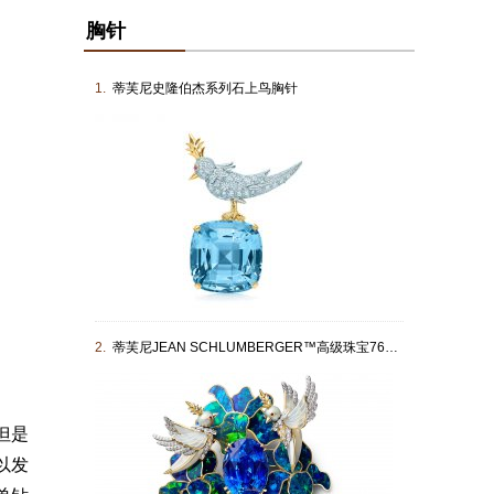
胸针
1.
蒂芙尼史隆伯杰系列石上鸟胸针
2.
蒂芙尼JEAN SCHLUMBERGER™高级珠宝76262861
但是
以发