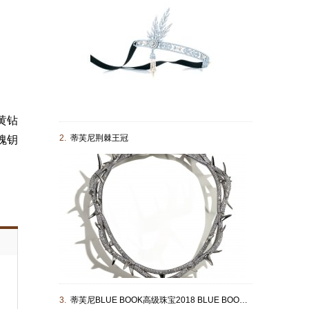
黄钻
2.
蒂芙尼荆棘王冠
瑰钥
蒂芙尼
3.
蒂芙尼BLUE BOOK高级珠宝2018 BLUE BOOK蕨叶造型头饰