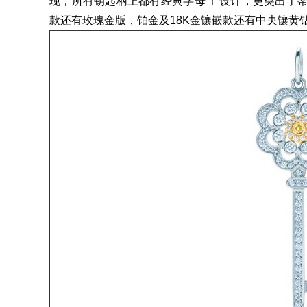
现，所有钥匙柄上都有经典字母“T”设计，更突出
款还有玫瑰金版，铂金及18K金镶嵌款还有中央镶黄