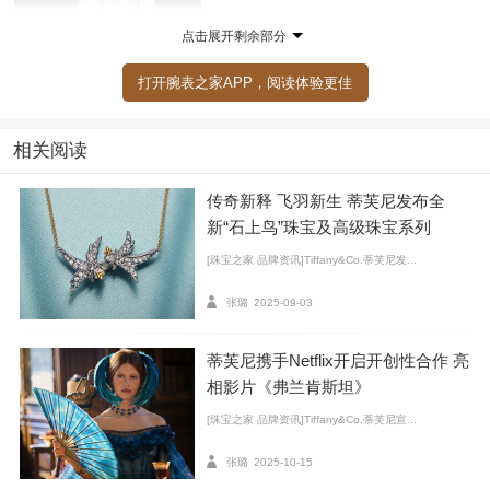
点击展开剩余部分
打开腕表之家APP，阅读体验更佳
蒂芙尼品牌大使 钟楚曦
灿烂之辉（Apollo）主题项链，来自蒂芙尼Blue Book高级珠宝系列
相关阅读
瀚海星螺（Shell）主题耳环，来自蒂芙尼2025 Blue Book高级珠宝
系列Sea of Wonder瑰海奇珍
传奇新释 飞羽新生 蒂芙尼发布全
瀚海星螺（Shell）主题戒指，来自蒂芙尼2025 Blue Book高级珠宝
新“石上鸟”珠宝及高级珠宝系列
系列Sea of Wonder瑰海奇珍
[珠宝之家 品牌资讯]Tiffany&Co.蒂芙尼发...
张璐
2025-09-03
蒂芙尼携手Netflix开启开创性合作 亮
相影片《弗兰肯斯坦》
[珠宝之家 品牌资讯]Tiffany&Co.蒂芙尼宣...
张璐
2025-10-15