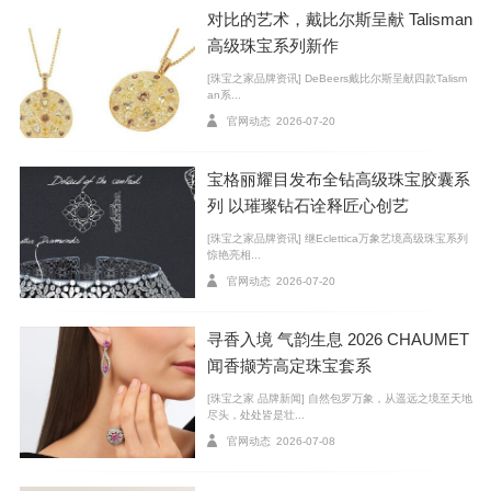
对比的艺术，戴比尔斯呈献 Talisman
高级珠宝系列新作
[珠宝之家品牌资讯] DeBeers戴比尔斯呈献四款Talism
华语乐坛金曲创作天后 蔡健雅
an系...
蒂芙尼让·史隆伯杰高级珠宝系列（Jean Schlumberger by Tiffany）
官网动态
2026-07-20
X Link钻石项链
蒂芙尼让·史隆伯杰系列（Jean Schlumberger by Tiffany）Sixteen S
宝格丽耀目发布全钻高级珠宝胶囊系
tone十六石耳环
列 以璀璨钻石诠释匠心创艺
蒂芙尼让·史隆伯杰高级珠宝系列（Jean Schlumberger by Tiffany）
[珠宝之家品牌资讯] 继Eclettica万象艺境高级珠宝系列
惊艳亮相...
戒指
官网动态
2026-07-20
蒂芙尼让·史隆伯杰高级珠宝系列（Jean Schlumberger by Tiffany）
手镯
寻香入境 气韵生息 2026 CHAUMET
闻香撷芳高定珠宝套系
蒂芙尼全球品牌代言人章子怡，蒂芙尼中国品牌代言
[珠宝之家 品牌新闻] 自然包罗万象，从遥远之境至天地
人张若昀，蒂芙尼品牌大使钟楚曦，歌手宋雨琦和华语
尽头，处处皆是壮...
乐坛金曲创作天后蔡健雅等闪耀出席，共赴一场穿越海
官网动态
2026-07-08
洋秘境的奇幻之旅。