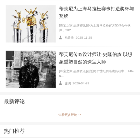
蒂芙尼为上海马拉松赛事打造奖杯与
奖牌
歌手 宋雨琦
[珠宝之家 品牌资讯]作为上海马拉松官方奖杯合作伙
伴，202...
蒂芙尼让·史隆伯杰高级珠宝系列（Jean Schlumberger by Tiffany）
乌鲁鲁
2025-11-25
蝴蝶造型项链
蒂芙尼让·史隆伯杰高级珠宝系列（Jean Schlumberger by Tiffan
蒂芙尼传奇设计师让·史隆伯杰 以想
y）“石上鸟”传奇腕表
象重塑自然的珠宝大师
蒂芙尼让·史隆伯杰高级珠宝系列（Jean Schlumberger by Tiffany）
[珠宝之家 品牌资讯]在近两个世纪的璀璨历程中，Tiffa
戒指
n...
张璐
2026-04-29
最新评论
查看更多评论
热门推荐