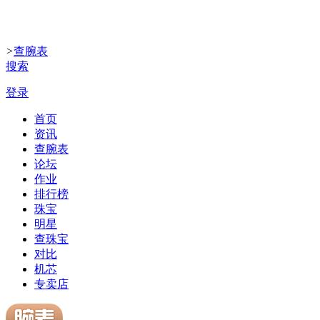
>
查腕表
搜索
登录
首页
资讯
查腕表
论坛
作业
排行榜
珠宝
明星
查珠宝
对比
机芯
专卖店