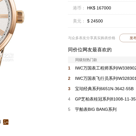
港币：
HK$ 167000
美元：
$ 24500
与众多表友分享真实购表价格
发
同价位网友最喜欢的
同级别热门款
1
IWC万国表工程师系列IW33890
2
IWC万国表飞行员系列IW32830
3
宝珀经典系列6651N-3642-55B
4
GP芝柏表桂冠系列81008-11-35
1CM
5
宇舶表BIG BANG系列
441.NH.429B.VR
解