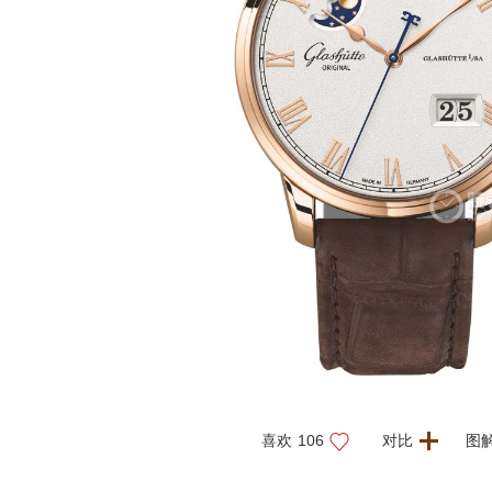
喜欢
106
对比
图