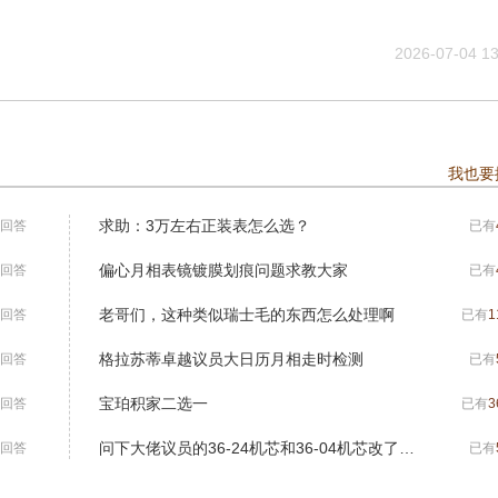
2026-07-04 13
我也要
求助：3万左右正装表怎么选？
回答
已有
偏心月相表镜镀膜划痕问题求教大家
回答
已有
老哥们，这种类似瑞士毛的东西怎么处理啊
回答
已有
1
格拉苏蒂卓越议员大日历月相走时检测
回答
已有
宝珀积家二选一
回答
已有
3
问下大佬议员的36-24机芯和36-04机芯改了啥呀
回答
已有