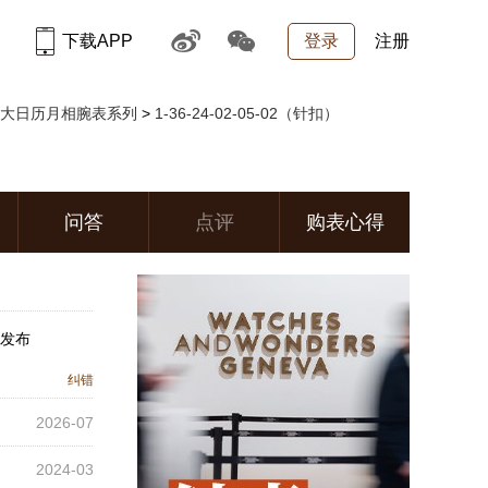
下载APP
登录
注册
议员卓越大日历月相腕表系列
>
1-36-24-02-05-02（针扣）
问答
点评
购表心得
月发布
纠错
2026-07
2024-03