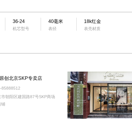
36-24
40毫米
18k红金
机芯型号
表径
表壳材质
原创北京SKP专卖店
85888512
市朝阳区建国路87号SKP商场
商铺