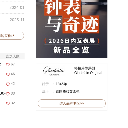
2024-01
2025-11
布购买价格
喜欢人数
2
67
格拉苏蒂原创
Glashütte Original
1
46
42
始于 ：
1845年
源于 ：
德国格拉苏蒂镇
30-
33
32
进入品牌专区>>