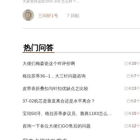
大家觉得这款Sinn 358 怎么样？...
三问轩1号
7
回帖
热门问答
大佬们梅森瓷这个咋评价啊
已有
10
个
格拉苏蒂36--1，大三针问题咨询
已有
7
个
皮带表折叠扣与针扣优缺点之比较
已有
13
个
37-02机芯是垂直离合还是水平离合？
已有
2
个
宝珀50浔、格拉苏蒂参议员、雅典1183怎么选？
已有
15
个
咨询一下各位大佬们GO售后的问题
已有
12
个