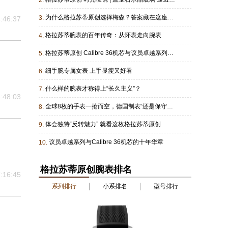
为什么格拉苏蒂原创选择梅森？答案藏在这座三百年的瓷器工厂里
3.
:46:37
格拉苏蒂腕表的百年传奇：从怀表走向腕表
4.
格拉苏蒂原创 Calibre 36机芯与议员卓越系列的精准之道
5.
细手腕专属女表 上手显瘦又好看
6.
什么样的腕表才称得上“长久主义”？
7.
:48:03
全球8枚的手表一抢而空，德国制表“还是保守了”！
8.
体会独特“反转魅力” 就看这枚格拉苏蒂原创
9.
议员卓越系列与Calibre 36机芯的十年华章
10.
格拉苏蒂原创腕表排名
:16:45
系列排行
小系排名
型号排行