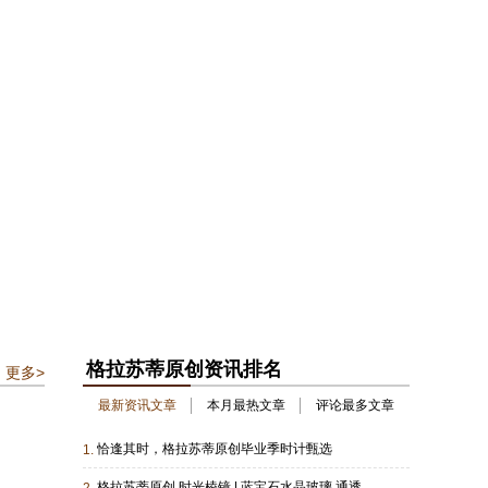
格拉苏蒂原创资讯排名
更多>
最新资讯文章
本月最热文章
评论最多文章
恰逢其时，格拉苏蒂原创毕业季时计甄选
1.
格拉苏蒂原创 时光棱镜 | 蓝宝石水晶玻璃 通透之力，映见机械之美与时间深度
2.