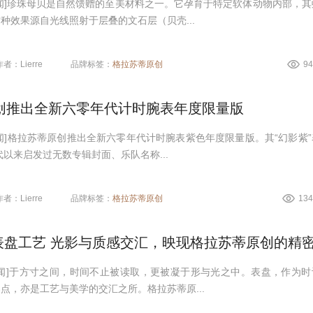
闻]珍珠母贝是自然馈赠的至美材料之一。它孕育于特定软体动物内部，其
种效果源自光线照射于层叠的文石层（贝壳...
作者：Lierre
品牌标签：
格拉苏蒂原创
9
创推出全新六零年代计时腕表年度限量版
闻]格拉苏蒂原创推出全新六零年代计时腕表紫色年度限量版。其“幻影紫”
代以来启发过无数专辑封面、乐队名称...
作者：Lierre
品牌标签：
格拉苏蒂原创
13
新闻]于方寸之间，时间不止被读取，更被凝于形与光之中。表盘，作为时
点，亦是工艺与美学的交汇之所。格拉苏蒂原...