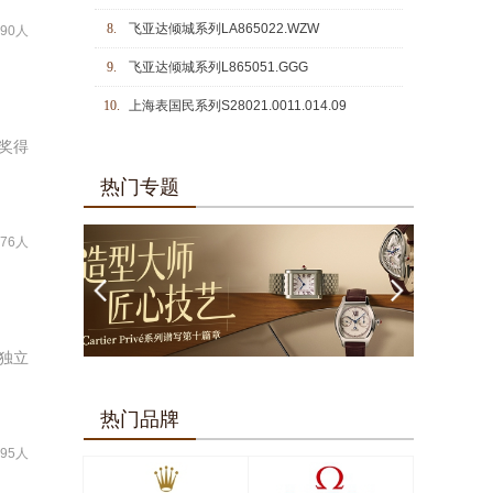
8.
飞亚达倾城系列LA865022.WZW
290人
9.
飞亚达倾城系列L865051.GGG
10.
上海表国民系列S28021.0011.014.09
球奖得
热门专题
776人
独立
热门品牌
495人