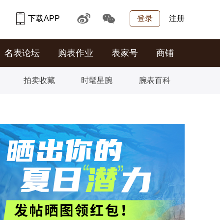
下载APP
登录
注册
名表论坛
购表作业
表家号
商铺
拍卖收藏
时髦星腕
腕表百科