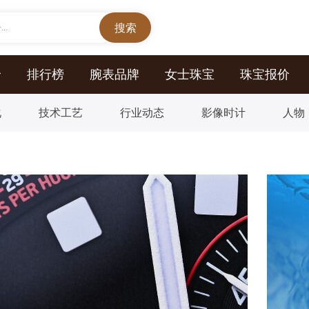
..
价
排行榜
腕表品牌
女士珠宝
珠宝报价
化
技术工艺
行业动态
影像时计
人物