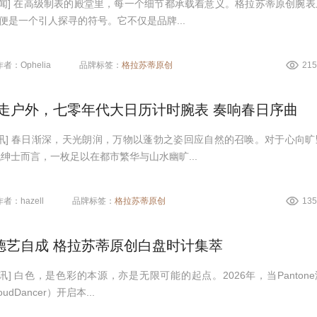
新闻] 在高级制表的殿堂里，每一个细节都承载着意义。格拉苏蒂原创腕表
便是一个引人探寻的符号。它不仅是品牌...
作者：Ophelia
品牌标签：
格拉苏蒂原创
21
型走户外，七零年代大日历计时腕表 奏响春日序曲
讯] 春日渐深，天光朗润，万物以蓬勃之姿回应自然的召唤。对于心向旷
绅士而言，一枚足以在都市繁华与山水幽旷...
作者：hazell
品牌标签：
格拉苏蒂原创
13
德艺自成 格拉苏蒂原创白盘时计集萃
讯] 白色，是色彩的本源，亦是无限可能的起点。2026年，当Panton
udDancer）开启本...