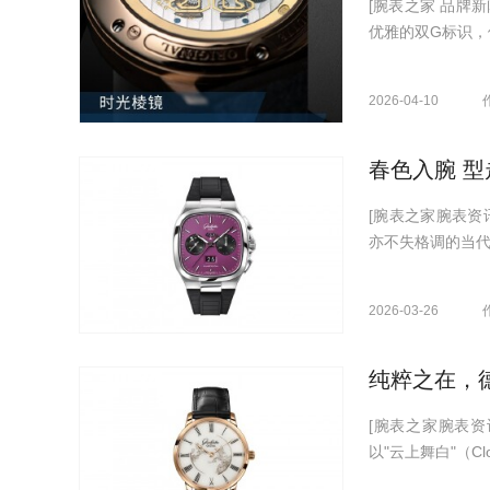
[腕表之家 品牌
优雅的双G标识，
2026-04-10
春色入腕 
[腕表之家腕表资
亦不失格调的当代
2026-03-26
纯粹之在，
[腕表之家腕表资
以"云上舞白"（Clo