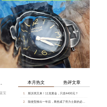
本月热文
热评文章
玻璃 通透之力，映见机械之美与时间深度
蓝宝
1.
斯沃琪又来！11克黄金，只卖4400元？
2.
陆使型推出一年后，果然成了劳力士新的必买经典款