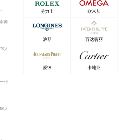
：黄金比例的非对称式叙事
劳力士
欧米茄
蒂原
浪琴
百达翡丽
979人
爱彼
卡地亚
一种
656人