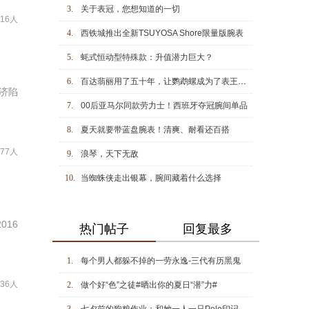
3.
关于表冠，您想知道的一切
716人
4.
西铁城推出全新TSUYOSA Shore限量版腕表
5.
蚝式恒动型特殊款：升值潜力巨大？
6.
百达翡丽用了五十年，让鹦鹉螺成为了表王中的表王
济陷
7.
00后亚马尔同款劳力士！西班牙夺冠腕间单品
8.
夏天就要带蓝盘腕表！清爽、耐看还百搭
777人
9.
浪琴，天下无敌
10.
当蜘蛛侠走出银幕，腕间藏着什么选择
16
热门帖子
回复最多
1.
每个男人都躲不掉的一劳永逸-三代有历黑鬼
436人
2.
做个好“色”之徒#晒出你的夏日“潜”力#