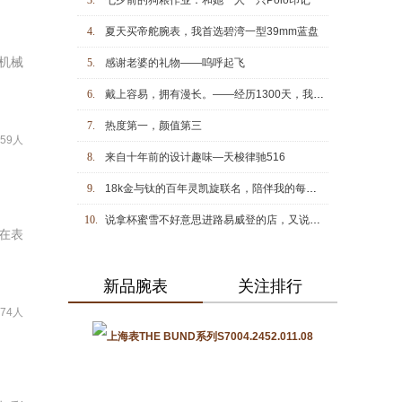
3.
七夕前的狗粮作业：和她一人一只Polo印记
4.
夏天买帝舵腕表，我首选碧湾一型39mm蓝盘
妙机械
5.
感谢老婆的礼物——呜呼起飞
6.
戴上容易，拥有漫长。——经历1300天，我才真正拥有这块劳力士探一124270
7.
热度第一，颜值第三
759人
8.
来自十年前的设计趣味—天梭律驰516
9.
18k金与钛的百年灵凯旋联名，陪伴我的每一次胜利
10.
说拿杯蜜雪不好意思进路易威登的店，又说拿杯蜜雪进劳力士，柜姐会提醒别洒出来了。
在表
新品腕表
关注排行
274人