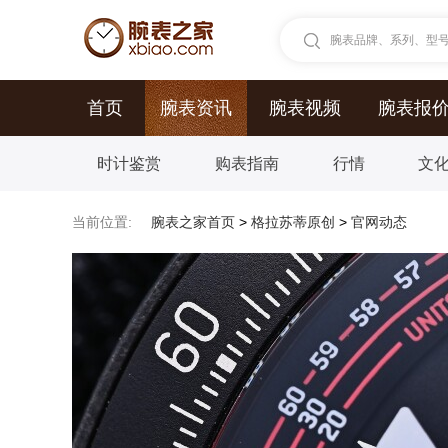
腕表品牌、系列、型号.
首页
腕表资讯
腕表视频
腕表报
时计鉴赏
购表指南
行情
文
当前位置:
腕表之家首页
>
格拉苏蒂原创
>
官网动态