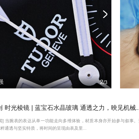
2
强
/
3
格拉苏蒂原创 时光棱镜 | 蓝宝石水晶
闻] 当腕表的表达从单一功能走向多维体验，材质本身亦开始参与叙事。
粹通透与坚实特质，将时间的呈现由表及里...