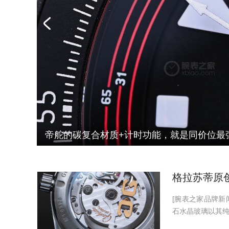
帝舵的碳复合材质+计时功能，就是同价位最
[腕表之家品牌新
石水晶玻璃以其纯