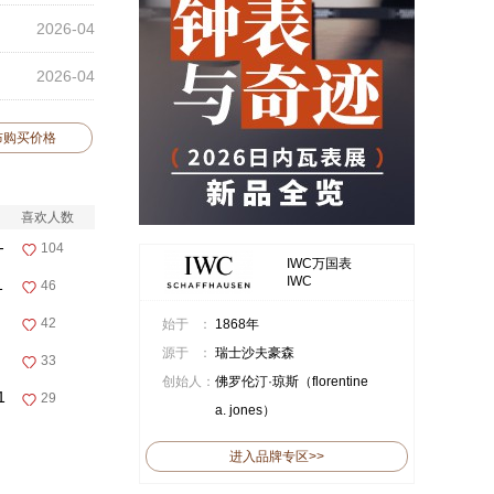
2026-04
2026-04
布购买价格
喜欢人数
-
104
IWC万国表
IWC
1
46
42
始于 ：
1868年
源于 ：
瑞士沙夫豪森
33
创始人：
佛罗伦汀·琼斯（florentine
1
29
a. jones）
进入品牌专区>>