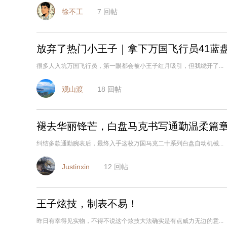
徐不工
7
回帖
放弃了热门小王子｜拿下万国飞行员41蓝
很多人入坑万国飞行员，第一眼都会被小王子红月吸引，但我绕开了...
观山渡
18
回帖
褪去华丽锋芒，白盘马克书写通勤温柔篇
纠结多款通勤腕表后，最终入手这枚万国马克二十系列白盘自动机械...
Justinxin
12
回帖
王子炫技，制表不易！
昨日有幸得见实物，不得不说这个炫技大法确实是有点威力无边的意...