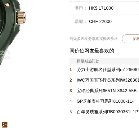
港币：
HK$ 171000
瑞郎：
CHF 22000
与众多表友分享真实购表价格
发
同价位网友最喜欢的
同级别热门款
1
劳力士游艇名仕型系列m126680
0001
2
IWC万国表飞行员系列IW32830
3
宝珀经典系列6651N-3642-55B
4
GP芝柏表桂冠系列81008-11-
3530-1CM
5
百年灵璞雅系列RB0930361L1P