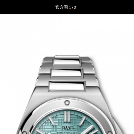
官方图
1
/ 3