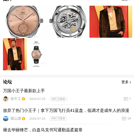
论坛
更多
万国小王子最新款上手
徐不工
7
2024-07-23
IWC万国表
放弃了热门小王子｜拿下万国飞行员41蓝盘，低调才是成年人的浪漫
观山渡
18
2026-07-25
IWC万国表
褪去华丽锋芒，白盘马克书写通勤温柔篇章