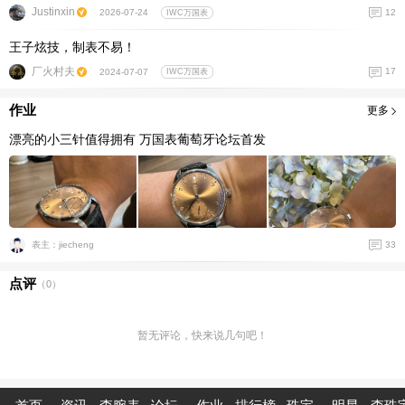
Justinxin
12
2026-07-24
IWC万国表
王子炫技，制表不易！
厂火村夫
17
2024-07-07
IWC万国表
作业
更多
漂亮的小三针值得拥有 万国表葡萄牙论坛首发
33
表主：jiecheng
点评
（
0
）
暂无评论，快来说几句吧！