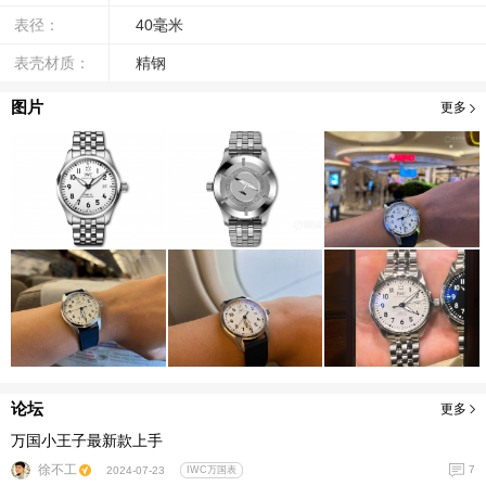
表径：
40毫米
表壳材质：
精钢
图片
更多
论坛
更多
万国小王子最新款上手
徐不工
7
2024-07-23
IWC万国表