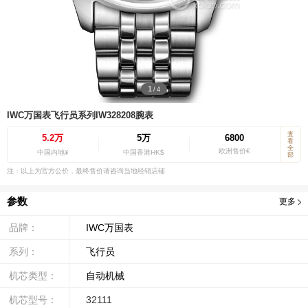
1
/
4
IWC万国表飞行员系列IW328208腕表
查
5.2万
5万
6800
看
全
欧洲售价€
中国内地¥
中国香港HK$
部
注：以上为官方公价，最终售价请咨询当地经销店铺
参数
更多
品牌：
IWC万国表
系列：
飞行员
机芯类型：
自动机械
机芯型号：
32111