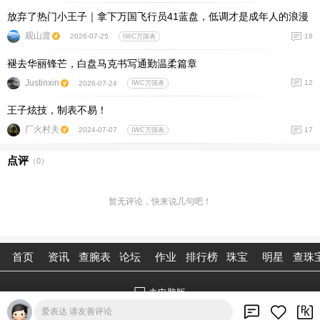
放弃了热门小王子｜拿下万国飞行员41蓝盘，低调才是成年人的浪漫
观山渡
18
2026-07-25
IWC万国表
褪去华丽锋芒，白盘马克书写通勤温柔篇章
Justinxin
12
2026-07-24
IWC万国表
王子炫技，制表不易！
厂火村夫
17
2024-07-07
IWC万国表
点评
（
0
）
暂无评论，快来说几句吧！
首页
资讯
查腕表
论坛
作业
排行榜
珠宝
明星
查珠
去电脑版
爱表达 请友善评论
©2026腕表之家 m.xbiao.com