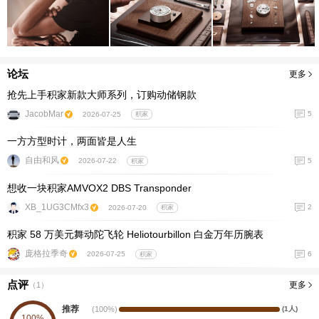
论坛
更多
抢先上手积家新款大师系列，订购动储钢款
JacobMar
5
2026-07-25
积家
一方方型时计，两面皆是人生
自由和风
5
2026-07-22
积家
想收一块积家AMVOX2 DBS Transponder
XB_1UG3CMfx3
2
2026-07-20
积家
积家 58 万美元舞动陀飞轮 Heliotourbillon 白金万年历腕表
庞格拉季奇
6
2026-07-25
积家
点评
更多
（
1
）
推荐
(100%)
(1人)
100%