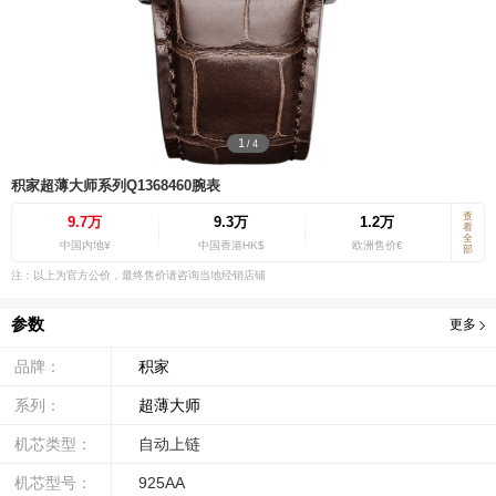
1
/
4
积家超薄大师系列Q1368460腕表
查
9.7万
9.3万
1.2万
看
全
中国内地¥
中国香港HK$
欧洲售价€
部
注：以上为官方公价，最终售价请咨询当地经销店铺
参数
更多
品牌：
积家
系列：
超薄大师
机芯类型：
自动上链
机芯型号：
925AA