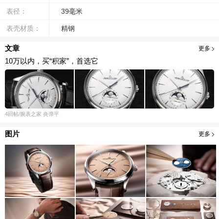
表径：
39毫米
表壳材质：
精钢
文章
更多
10万以内，买“积家”，首选它
4
回帖
/腕表之家
炎弹平
图片
更多