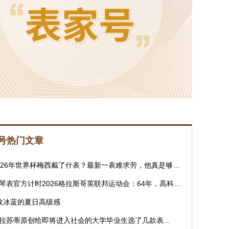
号热门文章
026年世界杯梅西戴了什表？最新一表难求劳，他真是够潮的！
琴表官方计时2026格拉斯哥英联邦运动会：64年，高科技计时不离场
枚冰蓝的夏日高级感
拉苏蒂原创给即将进入社会的大学毕业生选了几款表...