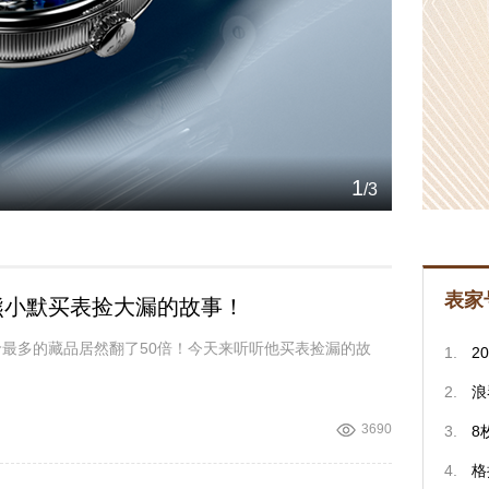
1
/
3
表家
熊小默买表捡大漏的故事！
最多的藏品居然翻了50倍！今天来听听他买表捡漏的故
1.
2
2.
浪
3690
3.
8
4.
格