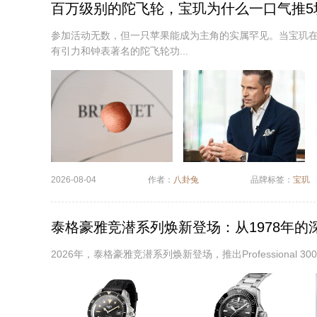
百万级别的陀飞轮，宝玑为什么一口气推5
参加活动无数，但一只苹果能成为主角的实属罕见。当宝玑
有引力和钟表著名的陀飞轮功...
2026-08-04
作者：
八卦兔
品牌标签：
宝玑
泰格豪雅竞潜系列焕新登场：从1978年的
2026年，泰格豪雅竞潜系列焕新登场，推出Professional 300日历型、P