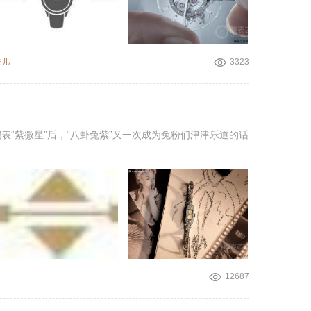
奈儿
3323
“紫微星”后，“八卦兔紫”又一次成为兔粉们津津乐道的话
12687