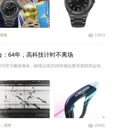
万国表
11613
会：64年，高科技计时不离场
计时与官方腕表身份，精准记录2026年格拉斯哥英联邦运动
签：
浪琴
25931