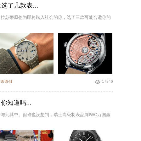
了几款表...
格拉苏蒂原创为即将踏入社会的你，选了三款可能合适你的
苏蒂原创
17846
知道吗...
与到其中。但谁也没想到，瑞士高级制表品牌IWC万国赢