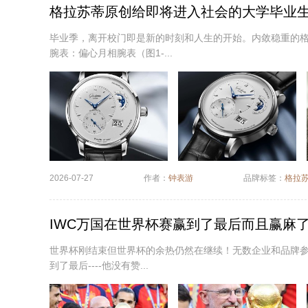
格拉苏蒂原创给即将进入社会的大学毕业生选
毕业季，离开校门即是新的时刻和人生的开始。内敛稳重的
腕表：偏心月相腕表（图1-...
2026-07-27
作者：
钟表游
品牌标签：
格拉
IWC万国在世界杯赛赢到了最后而且赢麻了你
世界杯刚结束但世界杯的余热仍然在继续！无数企业和品牌参
到了最后----他没有赞...