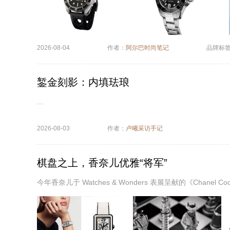
2026-08-04
作者：
阿尔巴时尚笔记
品牌标
錾金刻影：内填珐琅
...
2026-08-03
作者：
卢曦采访手记
棋盘之上，香奈儿优雅“将军”
今年香奈儿于 Watches & Wonders 表展呈献的《Chane