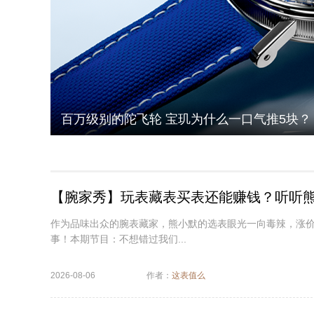
百万级别的陀飞轮 宝玑为什么一口气推5块？
【腕家秀】玩表藏表买表还能赚钱？听听
作为品味出众的腕表藏家，熊小默的选表眼光一向毒辣，涨价
事！本期节目：不想错过我们...
2026-08-06
作者：
这表值么