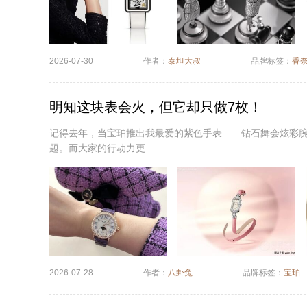
2026-07-30
作者：
泰坦大叔
品牌标签：
香
明知这块表会火，但它却只做7枚！
记得去年，当宝珀推出我最爱的紫色手表——钻石舞会炫彩腕表
题。而大家的行动力更...
2026-07-28
作者：
八卦兔
品牌标签：
宝珀