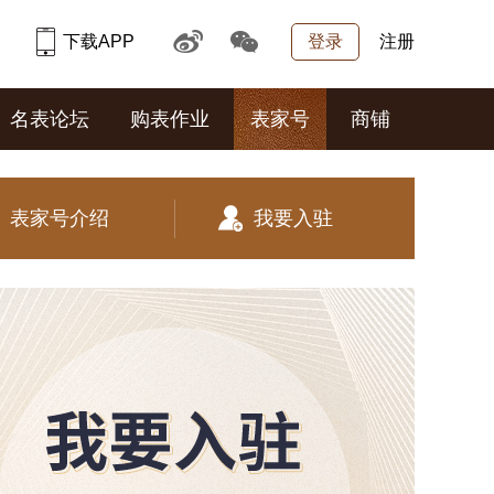
下载APP
登录
注册
名表论坛
购表作业
表家号
商铺
表家号介绍
我要入驻