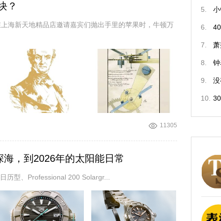
块？
5.
小
在上海新天地精品店邀请嘉宾们抛出手里的苹果时，牛顿万
6.
4
7.
萧
8.
钟
9.
没
10.
3
11305
深海，到2026年的太阳能日常
rofessional 200 Solargr...