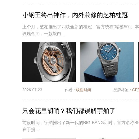
小钢王终出神作，内外兼修的芝柏桂冠
上个月，芝柏推出了四块全新的桂冠，官方统称“精禧50”。本
玫瑰金面，一款银白...
2026-07-23
作者：
线性时间
品牌标签：
GP
只会花里胡哨？我们都误解宇舶了
前段时间，宇舶推出了新一代的BIG BANG计时，官方名称BI
在于提...