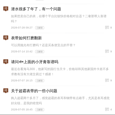
潜水很多了年了，有一个问题
如果想卖自己的表，在哪个平台比较快价格相对合适？二奢那帮人靠谱
吗？
2026-07-28 09:27
8
表带如何打磨翻新
可以用抛光布打磨吗？还是买条便宜点的平替？
2026-07-14 10:42
9
请问🐟上面的小牙膏靠谱吗
最近在看海马300，他家写的国行当天卡，价格却和其他家国外卡差不多
求教有没有大佬交易过？感谢！
2026-07-07 16:15
9
关于超霸表带的一些小问题
购入超霸两个多月了，感觉超霸的表耳和钢带有点硌手，尤其是表耳感觉
好尖锐，是我的错觉吗
2026-07-05 18:45
4