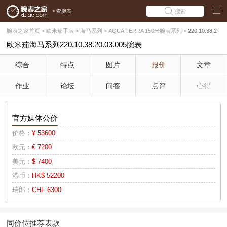
>
查腕表
搜索
腕表之家首页
>
欧米茄手表
>
海马系列
>
AQUA TERRA 150米腕表系列
>
220.10.38.2
欧米茄海马系列220.10.38.20.03.005腕表
0.03.005(绿松石)
综合
特点
图片
报价
文章
作业
论坛
问答
点评
心得
官方媒体公价
价格：
¥ 53600
欧元：
€ 7200
美元：
$ 7400
港币：
HK$ 52200
瑞郎：
CHF 6300
同价位推荐表款