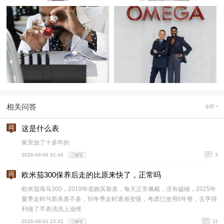
相关问答
全部 >
这是什么表
家里放了十多年的
2026-08-06 01:44
3
欧米茄300保养后走的比原来快了，正常吗
欧米茄海马300，2019年底购买新表，每天正常佩戴，没有磕碰，2025年
夏季走时与新表差不多，到冬季走时逐渐变慢，考虑已使用6年整，去亨得
利做了手表清洗上油维
2026-08-01 15:42
11