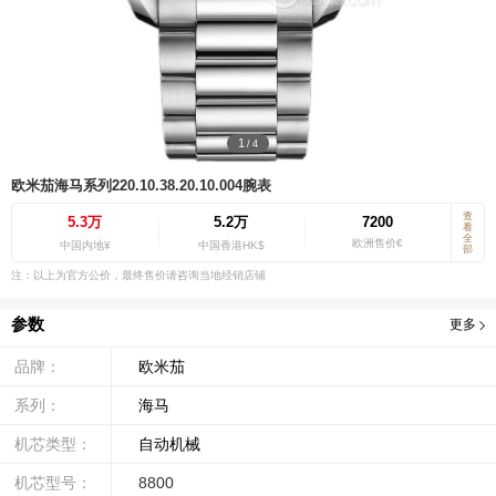
1
/
4
欧米茄海马系列220.10.38.20.10.004腕表
查
5.3万
5.2万
7200
看
全
欧洲售价€
中国内地¥
中国香港HK$
部
注：以上为官方公价，最终售价请咨询当地经销店铺
参数
更多
品牌：
欧米茄
系列：
海马
机芯类型：
自动机械
机芯型号：
8800