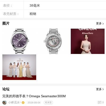
表径：
38毫米
表壳材质：
精钢
图片
更多
论坛
更多
完美的邦德手表？Omega Seamaster300M
小桥流水~
3
2026-08-04
欧米茄