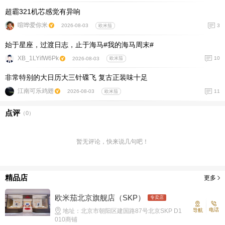
超霸321机芯感觉有异响
喧哗爱你米
3
2026-08-03
欧米茄
始于星座，过渡日志，止于海马#我的海马周末#
XB_1LYifW6Pk
10
2026-08-03
欧米茄
非常特别的大日历大三针碟飞 复古正装味十足
江南可乐鸡翅
11
2026-08-03
欧米茄
点评
（
0
）
暂无评论，快来说几句吧！
精品店
更多
欧米茄北京旗舰店（SKP）
专卖店
电话
地址：北京市朝阳区建国路87号北京SKP D1
导航
010商铺