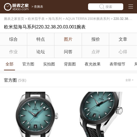
>
查腕表
搜索
腕表之家首页
>
欧米茄手表
>
海马系列
>
AQUA TERRA 150米腕表系列
>
220.32.38.20.03.001
欧米茄海马系列220.32.38.20.03.001腕表
综合
特点
图片
报价
文章
作业
论坛
问答
点评
心得
全部
官方图
实拍图
背面图
夜光效果
表带细节
官方图
(5张)
全部 >