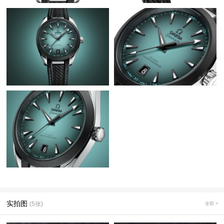
实拍图
(5张)
全部 >