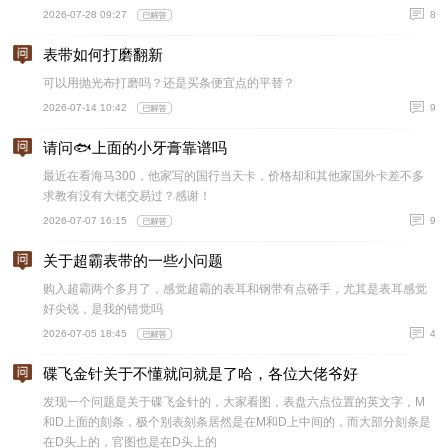
2026-07-28 09:27
8
表带如何打磨翻新
可以用抛光布打磨吗？还是买条便宜点的平替？
2026-07-14 10:42
9
请问🐟上面的小牙膏靠谱吗
最近在看海马300，他家写的国行当天卡，价格却和其他家国外卡差不多
求教有没有大佬交易过？感谢！
2026-07-07 16:15
9
关于超霸表带的一些小问题
购入超霸两个多月了，感觉超霸的表耳和钢带有点硌手，尤其是表耳感觉
好尖锐，是我的错觉吗
2026-07-05 18:45
4
碟飞金针关于不懂就问就是了哈，各位大佬爷好
发现一个问题是关于碟飞金针的，大家看图，表盘六点位置的英文字，M
和D上面的刻条，极个别表刻条居然是在M和D上中间的，而大部分刻条是
在D头上的，官图也是在D头上的