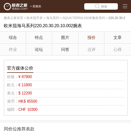
>
查腕表
搜索
腕表之家首页
>
欧米茄手表
>
海马系列
>
AQUA TERRA 150米腕表系列
>
220.20.30.2
欧米茄海马系列220.20.30.20.10.002腕表
0.10.002
综合
特点
图片
报价
文章
作业
论坛
问答
点评
心得
官方媒体公价
价格：
¥ 87800
欧元：
€ 11800
美元：
$ 12200
港币：
HK$ 85500
瑞郎：
CHF 10300
同价位推荐表款