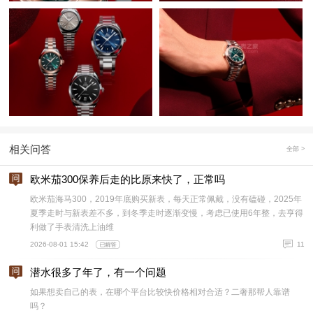
相关问答
全部 >
欧米茄300保养后走的比原来快了，正常吗
欧米茄海马300，2019年底购买新表，每天正常佩戴，没有磕碰，2025年
夏季走时与新表差不多，到冬季走时逐渐变慢，考虑已使用6年整，去亨得
利做了手表清洗上油维
2026-08-01 15:42
11
潜水很多了年了，有一个问题
如果想卖自己的表，在哪个平台比较快价格相对合适？二奢那帮人靠谱
吗？