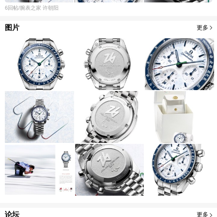
6
回帖
/腕表之家
许朝阳
图片
更多
论坛
更多