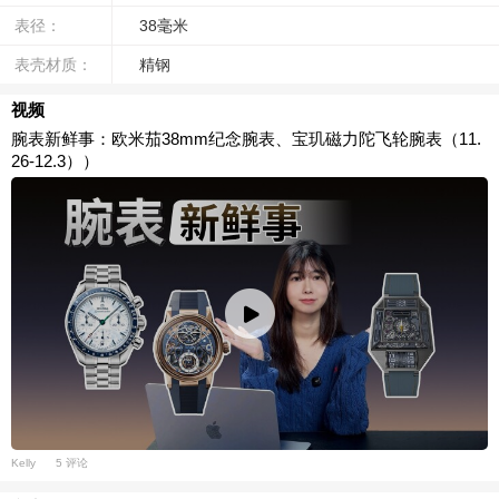
表径：
38毫米
表壳材质：
精钢
视频
腕表新鲜事：欧米茄38mm纪念腕表、宝玑磁力陀飞轮腕表（11.
26-12.3））
Kelly
5 评论