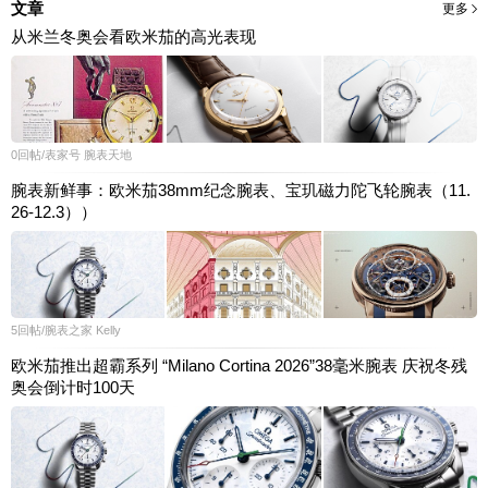
文章
更多
从米兰冬奥会看欧米茄的高光表现
0
回帖
/表家号
腕表天地
腕表新鲜事：欧米茄38mm纪念腕表、宝玑磁力陀飞轮腕表（11.
26-12.3））
5
回帖
/腕表之家
Kelly
欧米茄推出超霸系列 “Milano Cortina 2026”38毫米腕表 庆祝冬残
奥会倒计时100天