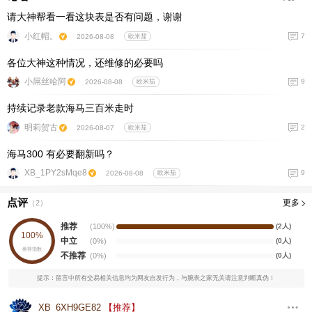
请大神帮看一看这块表是否有问题，谢谢
小红帽。
7
2026-08-08
欧米茄
各位大神这种情况，还维修的必要吗
小屌丝哈阿
9
2026-08-08
欧米茄
持续记录老款海马三百米走时
明莉贺古
2
2026-08-07
欧米茄
海马300 有必要翻新吗？
XB_1PY2sMqe8
9
2026-08-08
欧米茄
点评
更多
（
2
）
推荐
(100%)
(2人)
100%
中立
(0%)
(0人)
推荐指数
不推荐
(0%)
(0人)
提示：留言中所有交易相关信息均为网友自发行为，与腕表之家无关请注意判断真伪！
XB_6XH9GE82
【推荐】