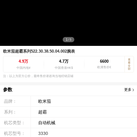
1
/
5
欧米茄超霸系列522.30.38.50.04.002腕表
查
4.9万
4.7万
6600
看
全
欧洲售价€
中国内地¥
中国香港HK$
部
注：以上为官方公价，最终售价请咨询当地经销店铺
参数
更多
品牌：
欧米茄
系列：
超霸
机芯类型：
自动机械
机芯型号：
3330