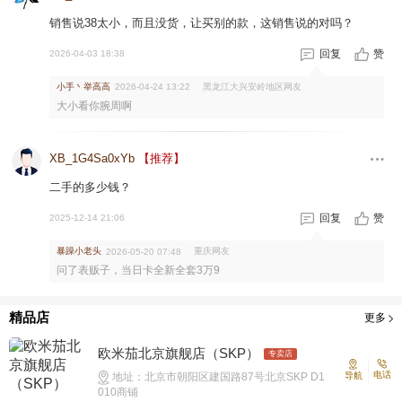
销售说38太小，而且没货，让买别的款，这销售说的对吗？
回复
赞
2026-04-03 18:38
小手丶举高高
黑龙江大兴安岭地区网友
2026-04-24 13:22
大小看你腕周啊
XB_1G4Sa0xYb
【推荐】
二手的多少钱？
回复
赞
2025-12-14 21:06
暴躁小老头
重庆网友
2026-05-20 07:48
问了表贩子，当日卡全新全套3万9
精品店
更多
欧米茄北京旗舰店（SKP）
专卖店
电话
地址：北京市朝阳区建国路87号北京SKP D1
导航
010商铺