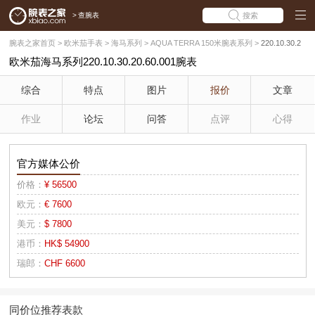
>
查腕表
搜索
腕表之家首页
>
欧米茄手表
>
海马系列
>
AQUA TERRA 150米腕表系列
>
220.10.30.2
欧米茄海马系列220.10.30.20.60.001腕表
0.60.001
综合
特点
图片
报价
文章
作业
论坛
问答
点评
心得
官方媒体公价
价格：
¥ 56500
欧元：
€ 7600
美元：
$ 7800
港币：
HK$ 54900
瑞郎：
CHF 6600
同价位推荐表款