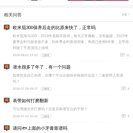
相关问答
全部 >
欧米茄300保养后走的比原来快了，正常吗
欧米茄海马300，2019年底购买新表，每天正常佩戴，没有磕碰，2025年
夏季走时与新表差不多，到冬季走时逐渐变慢，考虑已使用6年整，去亨得
利做了手表清洗上油维
2026-08-01 15:42
11
潜水很多了年了，有一个问题
如果想卖自己的表，在哪个平台比较快价格相对合适？二奢那帮人靠谱
吗？
2026-07-28 09:27
8
表带如何打磨翻新
可以用抛光布打磨吗？还是买条便宜点的平替？
2026-07-14 10:42
9
请问🐟上面的小牙膏靠谱吗