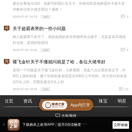
最近在看海马300，他家写的国行当天卡，价格却和其他家国外卡差不多
求教有没有大佬交易过？感谢！
2026-07-07 16:15
9
关于超霸表带的一些小问题
购入超霸两个多月了，感觉超霸的表耳和钢带有点硌手，尤其是表耳感觉
好尖锐，是我的错觉吗
2026-07-05 18:45
4
碟飞金针关于不懂就问就是了哈，各位大佬爷好
发现一个问题是关于碟飞金针的，大家看图，表盘六点位置的英文字，M
和D上面的刻条，极个别表刻条居然是在M和D上中间的，而大部分刻条是
在D头上的，官图也是在D头上的
2026-07-05 18:25
13
首页
资讯
查腕表
论坛
作业
珠宝
明星
App内打开
去电脑版
©2018腕表之家 m.xbiao.com
下载腕表之家用APP，提升2倍流畅度
立即体验