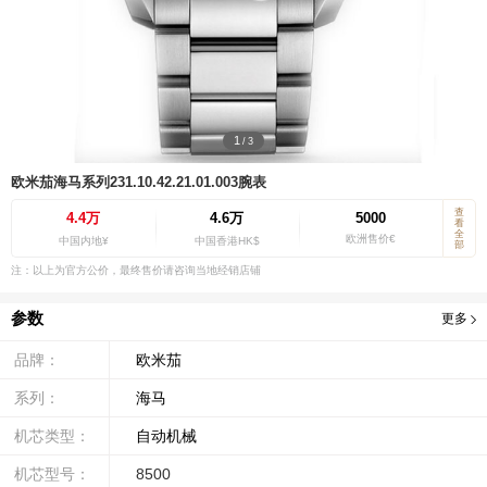
1
/
3
欧米茄海马系列231.10.42.21.01.003腕表
查
4.4万
4.6万
5000
看
全
欧洲售价€
中国内地¥
中国香港HK$
部
注：以上为官方公价，最终售价请咨询当地经销店铺
参数
更多
品牌：
欧米茄
系列：
海马
机芯类型：
自动机械
机芯型号：
8500