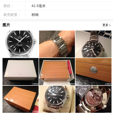
表径：
41.5毫米
表壳材质：
精钢
图片
更多