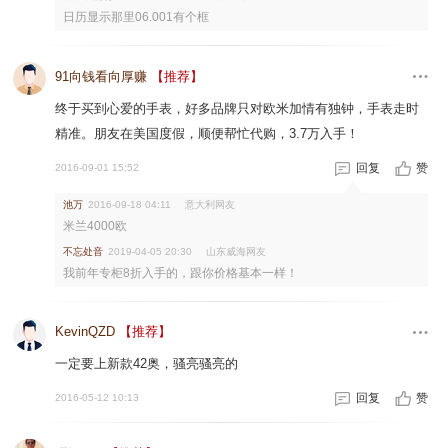
日历显示那里06.001有个框
91向钱看向厚赚
【推荐】
终于买到心爱的手表，好多品牌只对欧米加情有独钟，手表走时
精准。朋友在美国度假，顺便帮忙代购，3.7万入手！
回复
赞
2016-09-01 15:52
池万
意大利网友
2016-09-18 04:11
米兰4000欧
不忘处音
山东威海网友
2019-04-05 20:30
我前年专柜8折入手的，跟你价格基本一样！
KevinQZD
【推荐】
一定要上新款42奥，骚亮骚亮的
回复
赞
2016-05-12 10:13