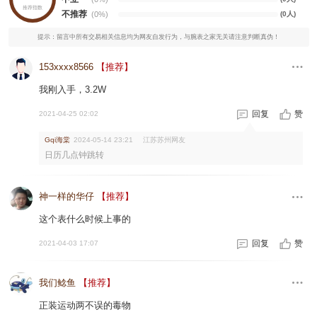
推荐指数
不推荐
(0%)
(0人)
提示：留言中所有交易相关信息均为网友自发行为，与腕表之家无关请注意判断真伪！
153xxxx8566
【推荐】
我刚入手，3.2W
回复
赞
2021-04-25 02:02
Gqi海棠
江苏苏州网友
2024-05-14 23:21
日历几点钟跳转
神一样的华仔
【推荐】
这个表什么时候上事的
回复
赞
2021-04-03 17:07
我们鲶鱼
【推荐】
正装运动两不误的毒物