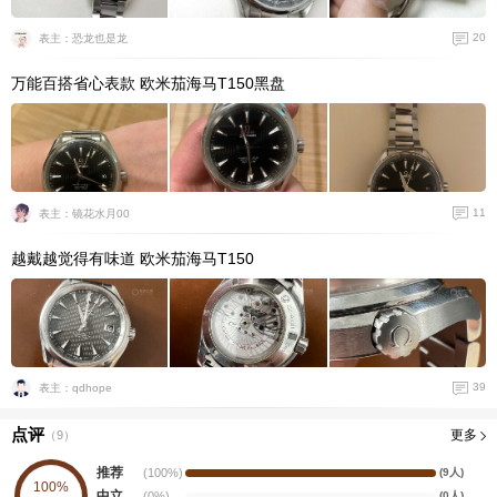
20
表主：恐龙也是龙
万能百搭省心表款 欧米茄海马T150黑盘
11
表主：镜花水月00
越戴越觉得有味道 欧米茄海马T150
39
表主：qdhope
点评
更多
（
9
）
推荐
(100%)
(9人)
100%
中立
(0%)
(0人)