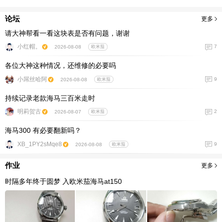
论坛
更多
请大神帮看一看这块表是否有问题，谢谢
小红帽。
7
2026-08-08
欧米茄
各位大神这种情况，还维修的必要吗
小屌丝哈阿
9
2026-08-08
欧米茄
持续记录老款海马三百米走时
明莉贺古
2
2026-08-07
欧米茄
海马300 有必要翻新吗？
XB_1PY2sMqe8
9
2026-08-08
欧米茄
作业
更多
时隔多年终于圆梦 入欧米茄海马at150