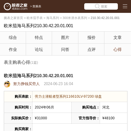
>
查腕表
搜索
腕表之家首页
>
欧米茄手表
>
海马系列
>
300米潜水表系列
>
210.30.42.20.01.001
欧米茄海马系列210.30.42.20.01.001
综合
特点
图片
报价
文章
作业
论坛
问答
点评
心得
表主购表心得
(1篇)
欧米茄海马系列210.30.42.20.01.001
努力挣钱买劳人
2024-06-23 16:04
购买表款：
劳力士潜航者型系列116610LV-97200 绿盘
购买时间：
2024年06月
购买地点：
河北
实际购买价：
¥31000
官方指导价：
¥48100
购买商家：