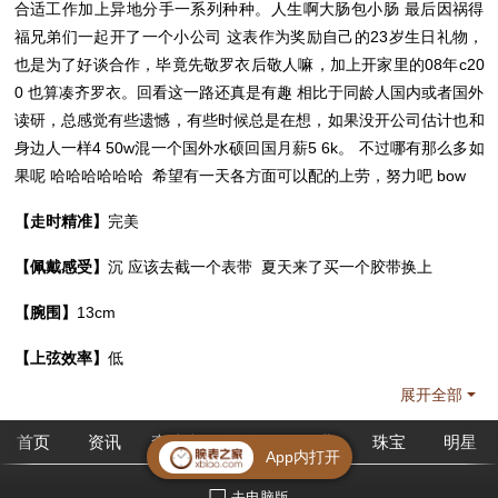
合适工作加上异地分手一系列种种。人生啊大肠包小肠 最后因祸得
福兄弟们一起开了一个小公司 这表作为奖励自己的23岁生日礼物，
也是为了好谈合作，毕竟先敬罗衣后敬人嘛，加上开家里的08年c20
0 也算凑齐罗衣。回看这一路还真是有趣 相比于同龄人国内或者国外
读研，总感觉有些遗憾，有些时候总是在想，如果没开公司估计也和
身边人一样4 50w混一个国外水硕回国月薪5 6k。 不过哪有那么多如
果呢 哈哈哈哈哈哈 希望有一天各方面可以配的上劳，努力吧 bow
【走时精准】
完美
【佩戴感受】
沉 应该去截一个表带 夏天来了买一个胶带换上
【腕围】
13cm
【上弦效率】
低
展开全部
首页
资讯
查腕表
论坛
作业
珠宝
明星
App内打开
去电脑版