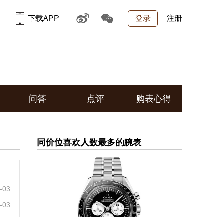
下载APP
登录
注册
问答
点评
购表心得
同价位喜欢人数最多的腕表
03
03