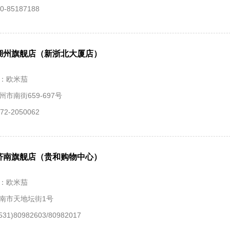
-85187188
湖州旗舰店（新浙北大厦店）
：欧米茄
市南街659-697号
2-2050062
济南旗舰店（贵和购物中心）
：欧米茄
南市天地坛街1号
31)80982603/80982017