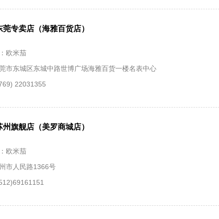
东莞专卖店（海雅百货店）
：欧米茄
莞市东城区东城中路世博广场海雅百货一楼名表中心
69) 22031355
苏州旗舰店（美罗商城店）
：欧米茄
州市人民路1366号
12)69161151