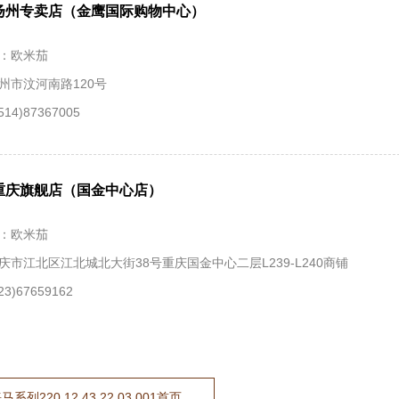
扬州专卖店（金鹰国际购物中心）
：欧米茄
州市汶河南路120号
14)87367005
重庆旗舰店（国金中心店）
：欧米茄
庆市江北区江北城北大街38号重庆国金中心二层L239-L240商铺
3)67659162
列220.12.43.22.03.001首页