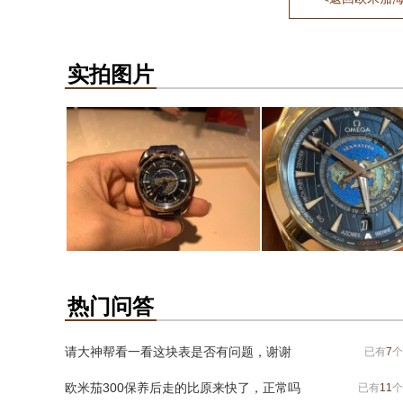
实拍图片
热门问答
请大神帮看一看这块表是否有问题，谢谢
已有
7
个
欧米茄300保养后走的比原来快了，正常吗
已有
11
个