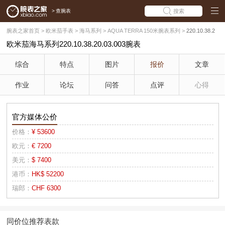
>
查腕表
搜索
腕表之家首页
>
欧米茄手表
>
海马系列
>
AQUA TERRA 150米腕表系列
>
220.10.38.2
欧米茄海马系列220.10.38.20.03.003腕表
0.03.003
综合
特点
图片
报价
文章
作业
论坛
问答
点评
心得
官方媒体公价
价格：
¥ 53600
欧元：
€ 7200
美元：
$ 7400
港币：
HK$ 52200
瑞郎：
CHF 6300
同价位推荐表款