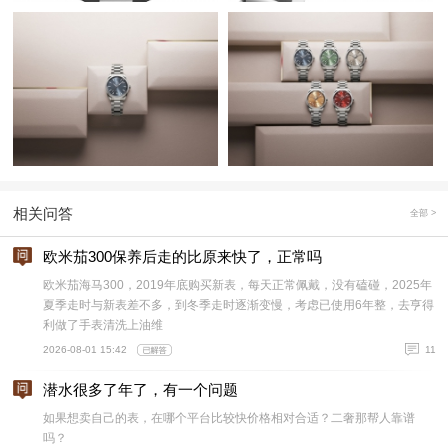
相关问答
全部 >
欧米茄300保养后走的比原来快了，正常吗
欧米茄海马300，2019年底购买新表，每天正常佩戴，没有磕碰，2025年
夏季走时与新表差不多，到冬季走时逐渐变慢，考虑已使用6年整，去亨得
利做了手表清洗上油维
2026-08-01 15:42
11
潜水很多了年了，有一个问题
如果想卖自己的表，在哪个平台比较快价格相对合适？二奢那帮人靠谱
吗？