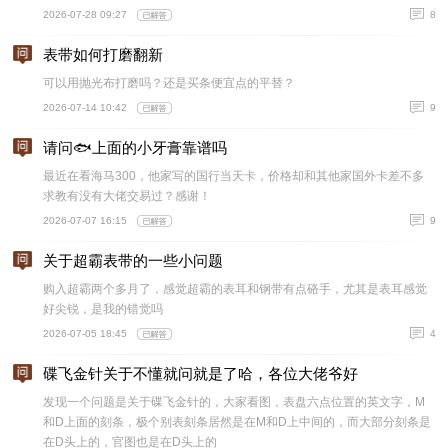
2026-07-28 09:27
8
表带如何打磨翻新
可以用抛光布打磨吗？还是买条便宜点的平替？
2026-07-14 10:42
9
请问🐟上面的小牙膏靠谱吗
最近在看海马300，他家写的国行当天卡，价格却和其他家国外卡差不多
求教有没有大佬交易过？感谢！
2026-07-07 16:15
9
关于超霸表带的一些小问题
购入超霸两个多月了，感觉超霸的表耳和钢带有点硌手，尤其是表耳感觉
好尖锐，是我的错觉吗
2026-07-05 18:45
4
碟飞金针关于不懂就问就是了哈，各位大佬爷好
发现一个问题是关于碟飞金针的，大家看图，表盘六点位置的英文字，M
和D上面的刻条，极个别表刻条居然是在M和D上中间的，而大部分刻条是
在D头上的，官图也是在D头上的