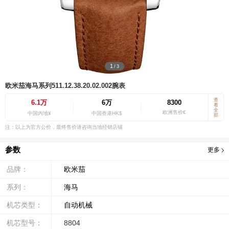
1
/
3
欧米茄海马系列511.12.38.20.02.002腕表
查
6.1万
6万
8300
看
全
欧洲售价€
中国内地¥
中国香港HK$
部
注：以上为官方公价，最终售价请咨询当地经销店铺
参数
更多
品牌：
欧米茄
系列：
海马
机芯类型：
自动机械
机芯型号：
8804