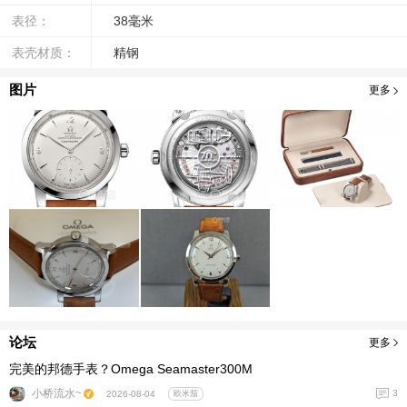
表径：
38毫米
表壳材质：
精钢
图片
更多
论坛
更多
完美的邦德手表？Omega Seamaster300M
小桥流水~
3
2026-08-04
欧米茄