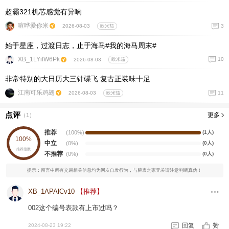
超霸321机芯感觉有异响
喧哗爱你米
3
2026-08-03
欧米茄
始于星座，过渡日志，止于海马#我的海马周末#
XB_1LYifW6Pk
10
2026-08-03
欧米茄
非常特别的大日历大三针碟飞 复古正装味十足
江南可乐鸡翅
11
2026-08-03
欧米茄
点评
更多
（
1
）
推荐
(100%)
(1人)
100%
中立
(0%)
(0人)
推荐指数
不推荐
(0%)
(0人)
提示：留言中所有交易相关信息均为网友自发行为，与腕表之家无关请注意判断真伪！
XB_1APAlCv10
【推荐】
002这个编号表款有上市过吗？
回复
赞
2024-08-23 19:22