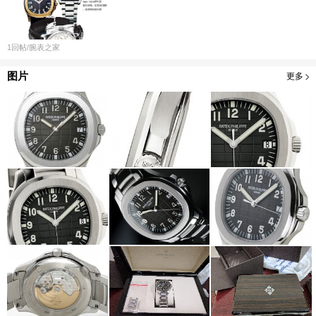
1
回帖
/腕表之家
图片
更多