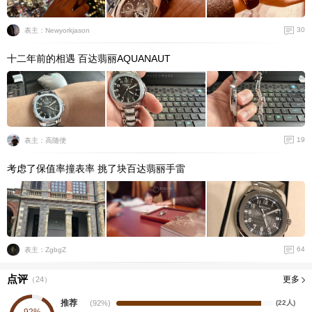
30
表主：Newyorkjason
十二年前的相遇 百达翡丽AQUANAUT
19
表主：高随便
考虑了保值率撞表率 挑了块百达翡丽手雷
64
表主：ZgbgZ
点评
更多
（
24
）
推荐
(92%)
(22人)