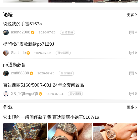
论坛
更多
说说我的手雷5167a
asong2008
4
2026-07-26
百达翡丽
提“争议”表款新款pp7129J
Slash_le
9
2026-07-26
百达翡丽
pp通勤必备
zm888888
5
2026-07-25
百达翡丽
百达翡丽5160/500R-001 24年全套闲置品
XB_1QIhwgcQ5
5
2026-07-24
百达翡丽
作业
更多
它出现的一瞬间俘获了我 百达翡丽小钢王5167/1a