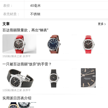
表径：
40毫米
表壳材质：
不锈钢
文章
更多
百达翡丽限量款，再出“钢表”
15
回帖
/腕表之家
炎弹平
一只被百达翡丽“放弃”的手雷？
12
回帖
/腕表之家
炎弹平
实用派日历表介绍