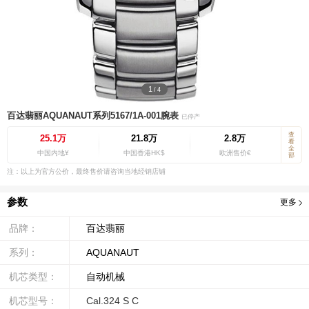
1
/
4
百达翡丽AQUANAUT系列5167/1A-001腕表
已停产
查
25.1万
21.8万
2.8万
看
全
中国内地¥
中国香港HK$
欧洲售价€
部
注：以上为官方公价，最终售价请咨询当地经销店铺
参数
更多
品牌：
百达翡丽
系列：
AQUANAUT
机芯类型：
自动机械
机芯型号：
Cal.324 S C