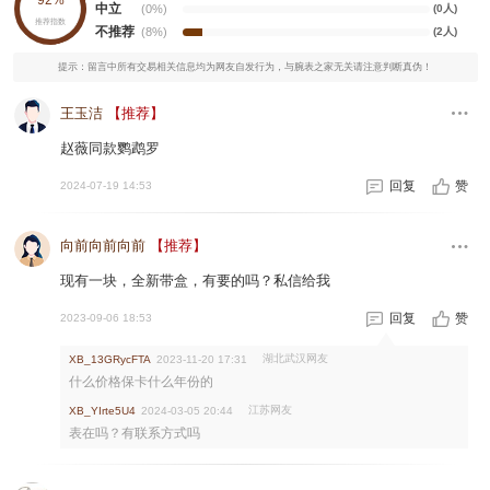
92%
中立
(0%)
(0人)
推荐指数
不推荐
(8%)
(2人)
提示：留言中所有交易相关信息均为网友自发行为，与腕表之家无关请注意判断真伪！
王玉洁
【推荐】
赵薇同款鹦鹉罗
回复
赞
2024-07-19 14:53
向前向前向前
【推荐】
现有一块，全新带盒，有要的吗？私信给我
回复
赞
2023-09-06 18:53
湖北武汉网友
XB_13GRycFTA
2023-11-20 17:31
什么价格保卡什么年份的
江苏网友
XB_YIrte5U4
2024-03-05 20:44
表在吗？有联系方式吗