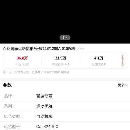
1
/
4
百达翡丽运动优雅系列7118/1200A-010腕表
已停产
查
36.8万
31.9万
4.1万
看
全
中国内地¥
中国香港HK$
欧洲售价€
部
注：以上为官方公价，最终售价请咨询当地经销店铺
参数
更多
品牌：
百达翡丽
系列：
运动优雅
机芯类型：
自动机械
机芯型号：
Cal.324 S C