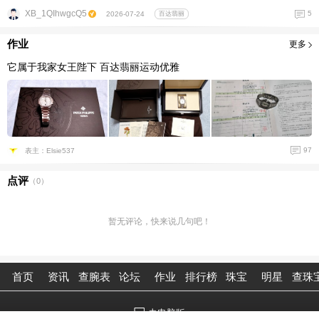
XB_1QIhwgcQ5
5
2026-07-24
百达翡丽
作业
更多
它属于我家女王陛下 百达翡丽运动优雅
97
表主：Elsie537
点评
（
0
）
暂无评论，快来说几句吧！
首页
资讯
查腕表
论坛
作业
排行榜
珠宝
明星
查珠
去电脑版