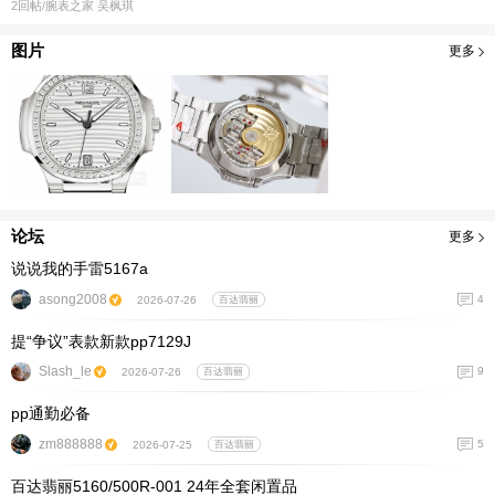
2
回帖
/腕表之家
吴枫琪
图片
更多
论坛
更多
说说我的手雷5167a
asong2008
4
2026-07-26
百达翡丽
提“争议”表款新款pp7129J
Slash_le
9
2026-07-26
百达翡丽
pp通勤必备
zm888888
5
2026-07-25
百达翡丽
百达翡丽5160/500R-001 24年全套闲置品