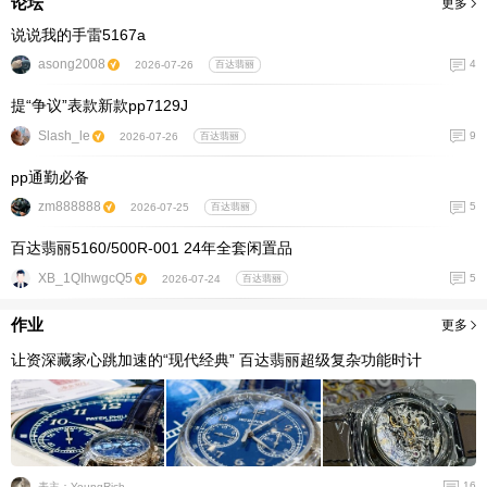
论坛
更多
说说我的手雷5167a
asong2008
4
2026-07-26
百达翡丽
提“争议”表款新款pp7129J
Slash_le
9
2026-07-26
百达翡丽
pp通勤必备
zm888888
5
2026-07-25
百达翡丽
百达翡丽5160/500R-001 24年全套闲置品
XB_1QIhwgcQ5
5
2026-07-24
百达翡丽
作业
更多
让资深藏家心跳加速的“现代经典” 百达翡丽超级复杂功能时计
16
表主：YoungRich