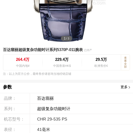
1
/
3
百达翡丽超级复杂功能时计系列5370P-011腕表
已停产
查
264.4万
229.4万
29.5万
看
全
中国内地¥
中国香港HK$
欧洲售价€
部
注：以上为官方公价，最终售价请咨询当地经销店铺
参数
更多
品牌：
百达翡丽
系列：
超级复杂功能时计
机芯型号：
CHR 29-535 PS
表径：
41毫米