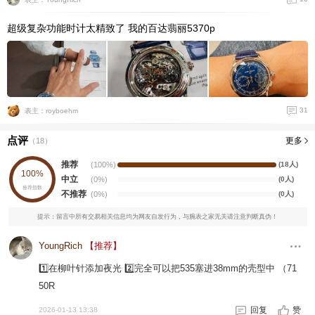
超级复杂功能时计太精致了 我的百达翡丽5370p
31
表主：royboehm
点评
更多
（
18
）
推荐
(100%)
(18人)
100%
中立
(0%)
(0人)
推荐指数
不推荐
(0%)
(0人)
提示：留言中所有交易相关信息均为网友自发行为，与腕表之家无关请注意判断真伪！
YoungRich
【推荐】
1️⃣在柳叶针添加夜光 2️⃣完全可以把535塞进38mm的壳型中 （71
50R
回复
赞
2026-01-13 13:38